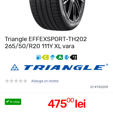
Triangle EFFEXSPORT-TH202
265/50/R20 111Y XL vara
Adauga un review
ID #130209
00
475
lei
în stoc