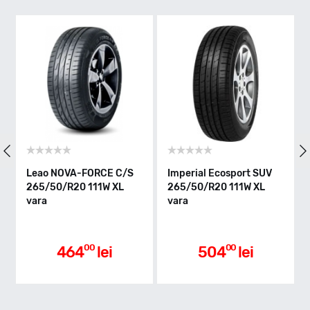
Y - max 300km/h
Indice greutate
111
Clasa de eficienta
Leao NOVA-FORCE C/S
Imperial Ecosport SUV
265/50/R20 111W XL
265/50/R20 111W XL
vara
vara
C
Aderenta pe carosabil ud
00
00
464
lei
504
lei
A