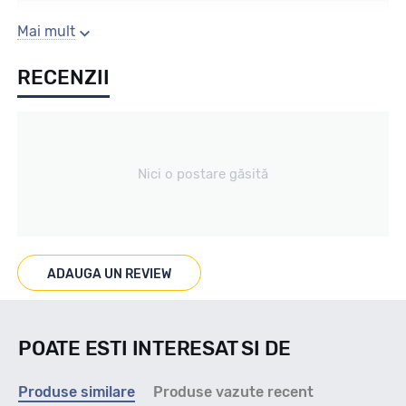
Sezon
Mai mult
RECENZII
Vara
Tip vechicul
Nici o postare găsită
Turisme
Marcaje
ADAUGA UN REVIEW
M+S
POATE ESTI INTERESAT SI DE
Indice viteza
Produse similare
Produse vazute recent