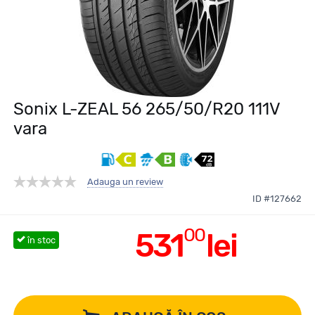
Sonix L-ZEAL 56 265/50/R20 111V
vara
Adauga un review
ID #127662
00
531
lei
în stoc