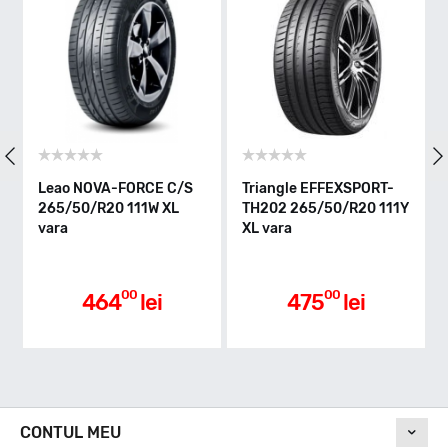
Indice greutate
111
Clasa de eficienta
Leao NOVA-FORCE C/S
Triangle EFFEXSPORT-
265/50/R20 111W XL
TH202 265/50/R20 111Y
C
vara
XL vara
Aderenta pe carosabil ud
00
00
464
lei
475
lei
B
Nivel de zgomot
CONTUL MEU