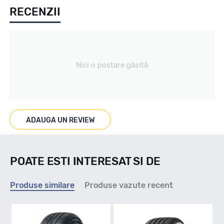
RECENZII
Vara
Tip vechicul
Nici o postare găsită
Turisme
Marcaje
ADAUGA UN REVIEW
POATE ESTI INTERESAT SI DE
Indice viteza
Produse similare
Produse vazute recent
V - max 240km/h