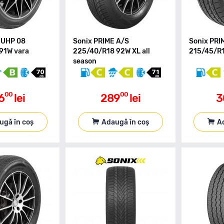
 UHP 08
Sonix PRIME A/S
Sonix PRI
91W vara
225/40/R18 92W XL all
215/45/R1
season
00
00
6
lei
289
lei
3
ugă în coș
Adaugă în coș
A