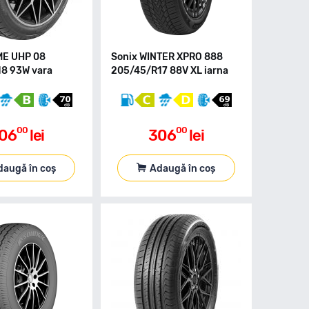
ME UHP 08
Sonix WINTER XPRO 888
8 93W vara
205/45/R17 88V XL iarna
00
00
06
lei
306
lei
daugă în coș
Adaugă în coș