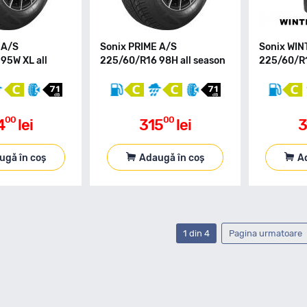
 A/S
Sonix PRIME A/S
Sonix WIN
95W XL all
225/60/R16 98H all season
225/60/R1
00
00
4
lei
315
lei
3
ugă în coș
Adaugă în coș
A
1 din 4
Pagina urmatoare