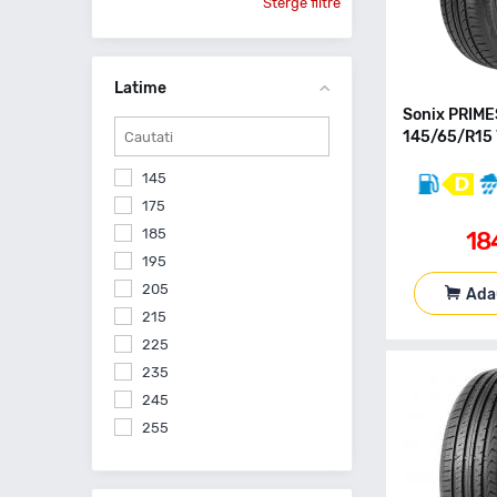
Sterge filtre
Latime
Sonix PRIM
145/65/R15 
145
175
185
18
195
205
Ada
215
225
235
245
255
265
275