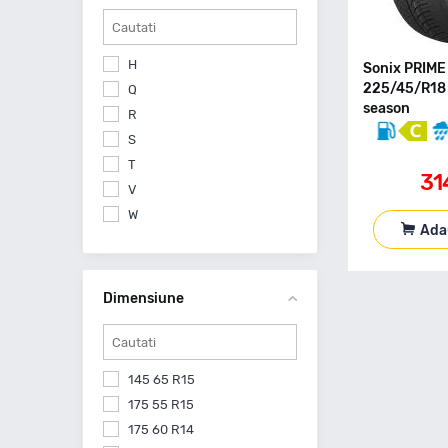
Firestone
116
Fortuna
117
Fortune
H
Sonix PRIME
120
Fronway
225/45/R18 
Q
123
season
Fulda
R
72
General
S
77
General Tire
T
79
31
Gislaved
V
82
Giti
W
84
Ada
Goldline
86
Goodride
88
Goodyear
Dimensiune
89
Gremax
91
Grenlander
92
Gripmax
93
145 65 R15
Gt Radial
94
175 55 R15
Hankook
95
175 60 R14
Headway