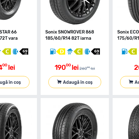
ESTAR 66
Sonix SNOWROVER 868
Sonix EC
72T vara
185/60/R14 82T iarna
175/60/R1
00
00
4
lei
190
lei
2
00
260
lei
ugă în coș
Adaugă în coș
A