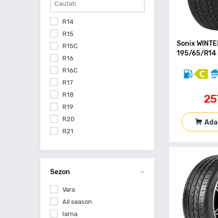
R14
R15
Sonix WINT
R15C
195/65/R14 
R16
R16C
R17
R18
25
R19
R20
Ada
R21
R22
Sezon
Vara
All season
Iarna