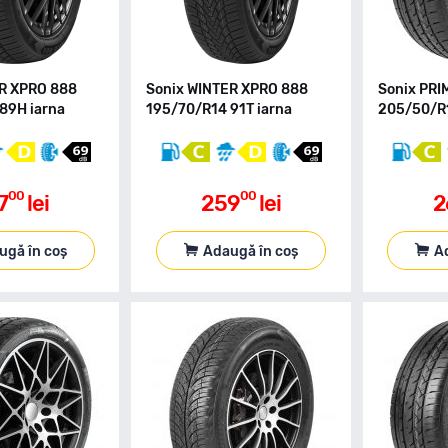
ER XPRO 888
Sonix WINTER XPRO 888
Sonix PRI
89H iarna
195/70/R14 91T iarna
205/50/R1
00
00
7
lei
259
lei
2
ugă în coș
Adaugă în coș
A