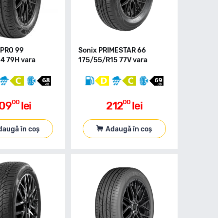
OPRO 99
Sonix PRIMESTAR 66
4 79H vara
175/55/R15 77V vara
00
00
09
lei
212
lei
daugă în coș
Adaugă în coș