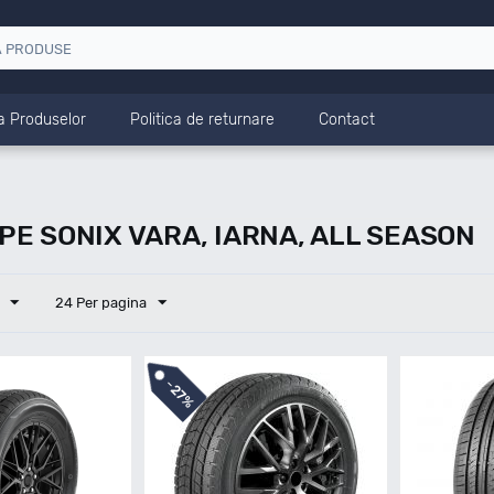
a Produselor
Politica de returnare
Contact
E SONIX VARA, IARNA, ALL SEASON
24 Per pagina
-
27%