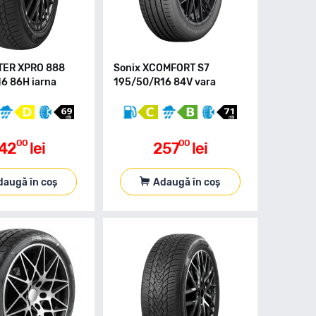
TER XPRO 888
Sonix XCOMFORT S7
6 86H iarna
195/50/R16 84V vara
00
00
42
lei
257
lei
daugă în coș
Adaugă în coș