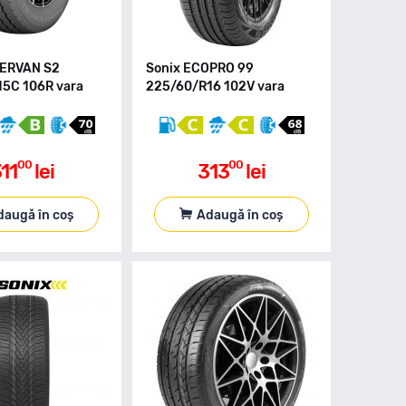
PERVAN S2
Sonix ECOPRO 99
5C 106R vara
225/60/R16 102V vara
00
00
11
lei
313
lei
daugă în coș
Adaugă în coș