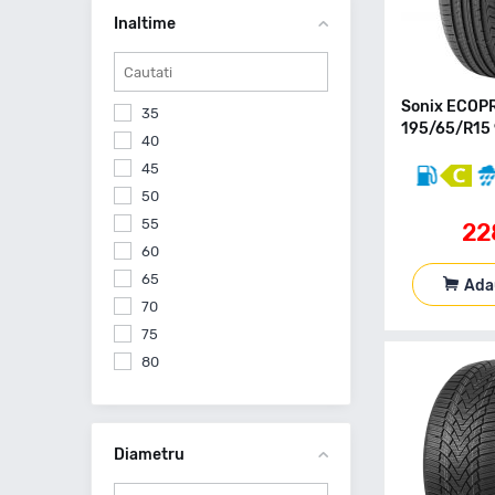
285
Inaltime
295
315
Sonix ECOP
35
195/65/R15 
40
45
50
55
22
60
65
Ada
70
75
80
Diametru