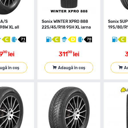
 A/S
Sonix WINTER XPRO 888
Sonix SU
98W XL all
225/45/R18 95H XL iarna
195/80/R1
00
00
9
lei
311
lei
3
ugă în coș
Adaugă în coș
A