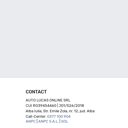
CONTACT
AUTO LUCAS ONLINE SRL
CUI RO39454460 | J01/526/2018
Alba Iulia, Str. Emile Zola, nr. 12, jud. Alba
Call-Center:
0377 100 904
ANPC
|
ANPC S.A.L.
|
SOL