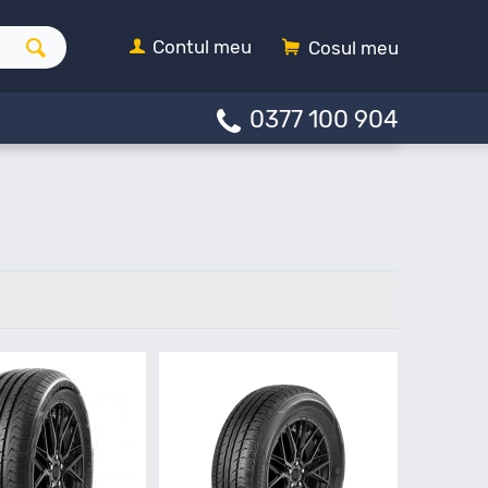
Contul meu
Cosul meu
0377 100 904