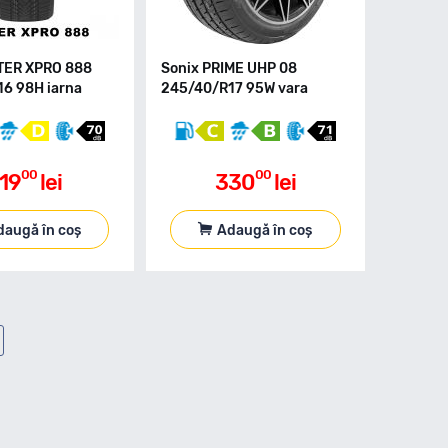
TER XPRO 888
Sonix PRIME UHP 08
6 98H iarna
245/40/R17 95W vara
00
00
19
lei
330
lei
daugă în coș
Adaugă în coș