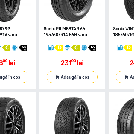
RO 99
Sonix PRIMESTAR 66
Sonix WIN
91V vara
195/60/R14 86H vara
185/60/R1
00
00
8
lei
231
lei
2
ugă în coș
Adaugă în coș
A