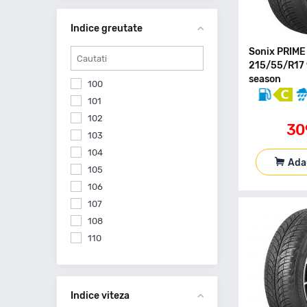
Ceat
Comforser
Indice greutate
Continental
Sonix PRIME
Cooper
215/55/R17 
Cst By Maxxis
season
100
Debica
101
Delmax
102
Diplomat
30
103
Diplomat Made By Goodyear
104
Diversen
Ada
105
Double Coin
106
Doublestar
107
Dunlop
108
Equipe
110
Evergreen
111
Falken
112
Feu Vert
113
Indice viteza
Firemax
115