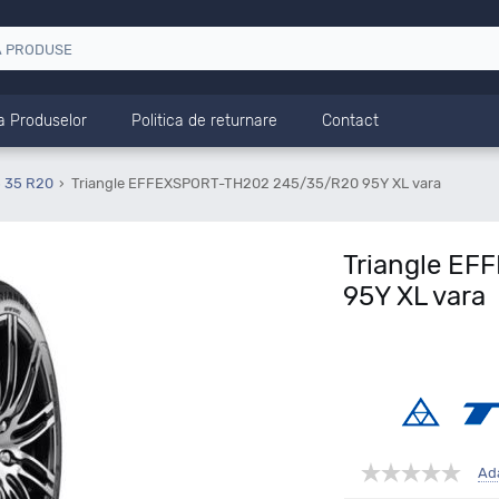
a Produselor
Politica de returnare
Contact
5 35 R20
Triangle EFFEXSPORT-TH202 245/35/R20 95Y XL vara
Triangle E
95Y XL vara
Ad