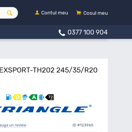
Contul meu
Cosul meu
0377 100 904
FFEXSPORT-TH202 245/35/R20
auga un review
ID #123965