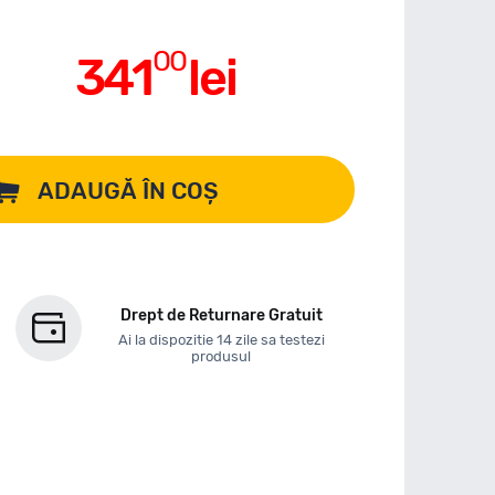
00
341
lei
ADAUGĂ ÎN COȘ
Drept de Returnare Gratuit
Ai la dispozitie 14 zile sa testezi
produsul