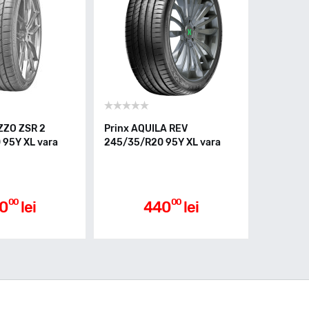
ZZO ZSR 2
Prinx AQUILA REV
95Y XL vara
245/35/R20 95Y XL vara
00
00
0
lei
440
lei