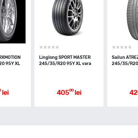
 RXMOTION
Linglong SPORT MASTER
Sailun ATRE
20 95Y XL
245/35/R20 95Y XL vara
245/35/R20 
0
00
lei
405
lei
42