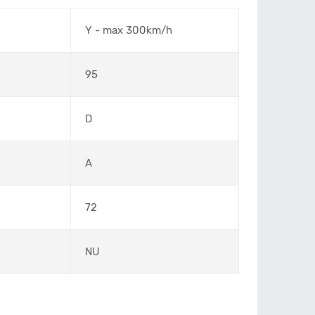
Y - max 300km/h
95
D
A
72
NU