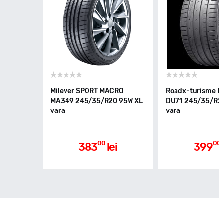
Milever SPORT MACRO
Roadx-turisme
MA349 245/35/R20 95W XL
DU71 245/35/R
vara
vara
00
0
383
lei
399