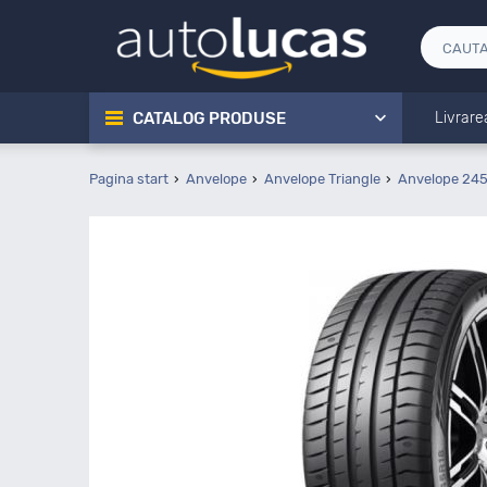
CATALOG PRODUSE
Livrare
Pagina start
Anvelope
Anvelope Triangle
Anvelope 24