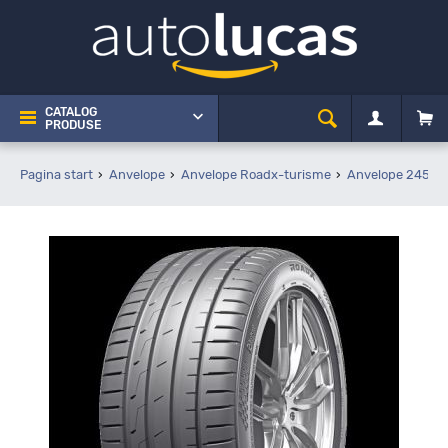
CATALOG
PRODUSE
Pagina start
Anvelope
Anvelope Roadx-turisme
Anvelope 245 3