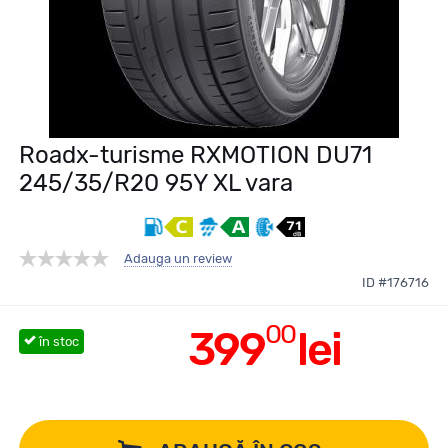
Roadx-turisme RXMOTION DU71
245/35/R20 95Y XL vara
Adauga un review
ID #176716
00
399
lei
în stoc