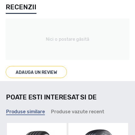
RECENZII
Vara
Tip vechicul
Nici o postare găsită
Turisme
Marcaje
ADAUGA UN REVIEW
Nu
POATE ESTI INTERESAT SI DE
Indice viteza
Produse similare
Produse vazute recent
Y - max 300km/h