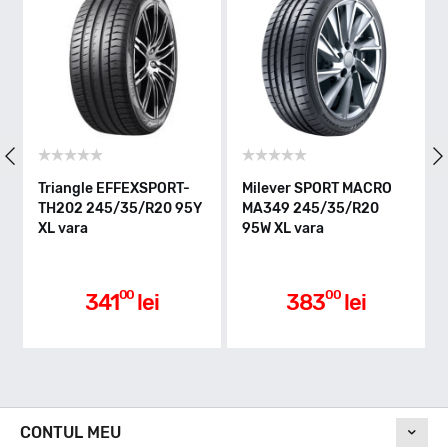
Indice greutate
95
Clasa de eficienta
le EFFEXSPORT-
Milever SPORT MACRO
Linglong SP
245/35/R20 95Y
MA349 245/35/R20
245/35/R20 
95W XL vara
vara
C
Aderenta pe carosabil ud
00
00
0
341
lei
383
lei
398
A
Nivel de zgomot
CONTUL MEU