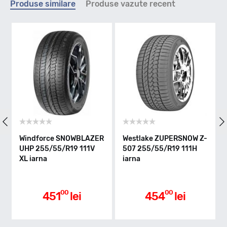
Produse similare
Produse vazute recent
V - max 240km/h
Indice greutate
111
Clasa de eficienta
Westlake ZUPERSNOW Z-
Linglong SPORT MASTER
Tr
507 255/55/R19 111H
WINTER 255/55/R19
TW
C
iarna
111H iarna
XL
Aderenta pe carosabil ud
00
00
454
lei
509
lei
C