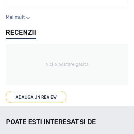
Sezon
Mai mult
RECENZII
Iarna
Tip vechicul
Nici o postare găsită
Turisme
Marcaje
ADAUGA UN REVIEW
POATE ESTI INTERESAT SI DE
Indice viteza