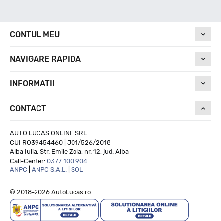
Nivel de zgomot
CONTUL MEU
73
NAVIGARE RAPIDA
Run On Flat
INFORMATII
CONTACT
NU
AUTO LUCAS ONLINE SRL
CUI RO39454460 | J01/526/2018
Alba Iulia, Str. Emile Zola, nr. 12, jud. Alba
Call-Center:
0377 100 904
ANPC
|
ANPC S.A.L.
|
SOL
© 2018-2026 AutoLucas.ro