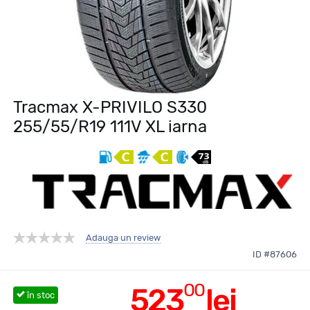
Tracmax X-PRIVILO S330
255/55/R19 111V XL iarna
Adauga un review
ID #87606
00
523
lei
în stoc