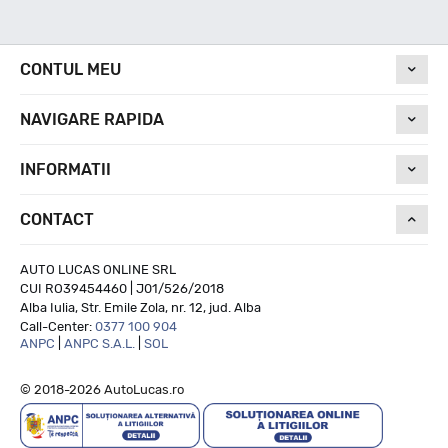
Nivel de zgomot
CONTUL MEU
NAVIGARE RAPIDA
73
INFORMATII
Run On Flat
CONTACT
NU
AUTO LUCAS ONLINE SRL
CUI RO39454460 | J01/526/2018
Alba Iulia, Str. Emile Zola, nr. 12, jud. Alba
Call-Center:
0377 100 904
ANPC
|
ANPC S.A.L.
|
SOL
© 2018-2026 AutoLucas.ro