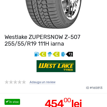
Westlake ZUPERSNOW Z-507
255/55/R19 111H iarna
Adauga un review
ID #165813
00
454
lei
în stoc