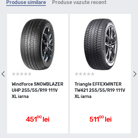
Produse similare
Produse vazute recent
H - max 210km/h
Indice greutate
111
Clasa de eficienta
rce SNOWBLAZER
Triangle EFFEXWINTER
Tracmax X-PR
5/55/R19 111V
TW421 255/55/R19 111V
255/55/R19 1
a
XL iarna
iarna
C
Aderenta pe carosabil ud
00
00
0
451
lei
511
lei
523
C