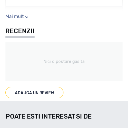
Sezon
Mai mult
RECENZII
Iarna
Tip vechicul
Nici o postare găsită
Turisme
Marcaje
ADAUGA UN REVIEW
M+S 3PMSF
POATE ESTI INTERESAT SI DE
Indice viteza