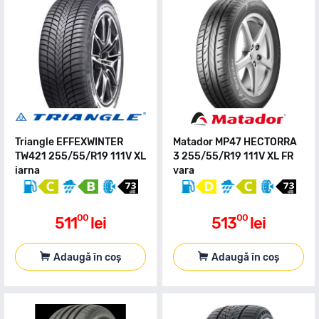
Triangle EFFEXWINTER
Matador MP47 HECTORRA
TW421 255/55/R19 111V XL
3 255/55/R19 111V XL FR
iarna
vara
00
00
511
lei
513
lei
Adaugă în coș
Adaugă în coș