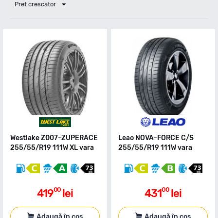
Pret crescator
Westlake Z007-ZUPERACE
Leao NOVA-FORCE C/S
255/55/R19 111W XL vara
255/55/R19 111W vara
00
00
419
lei
431
lei
Adaugă în coș
Adaugă în coș