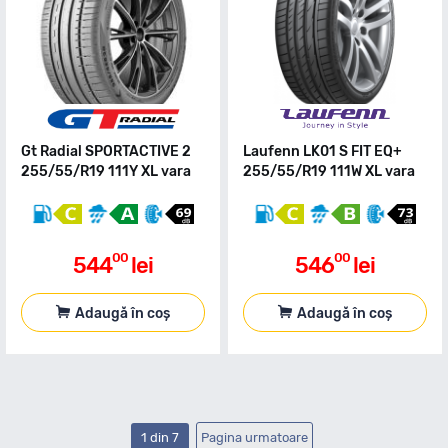
Gt Radial SPORTACTIVE 2
Laufenn LK01 S FIT EQ+
255/55/R19 111Y XL vara
255/55/R19 111W XL vara
00
00
544
lei
546
lei
Adaugă în coș
Adaugă în coș
1 din 7
Pagina urmatoare