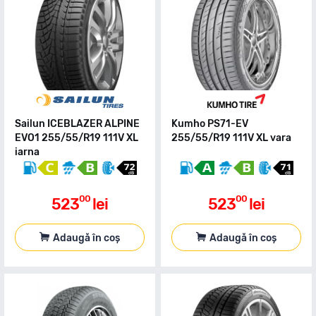
Sailun ICEBLAZER ALPINE
Kumho PS71-EV
EVO1 255/55/R19 111V XL
255/55/R19 111V XL vara
iarna
00
00
523
lei
523
lei
Adaugă în coș
Adaugă în coș