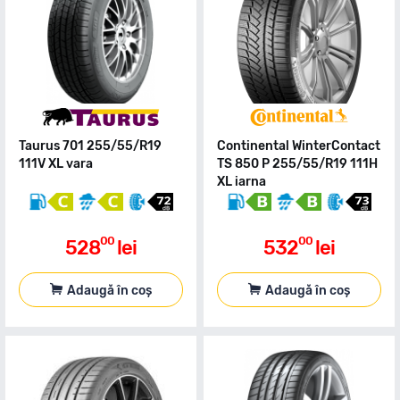
Taurus 701 255/55/R19
Continental WinterContact
111V XL vara
TS 850 P 255/55/R19 111H
XL iarna
00
00
528
lei
532
lei
Adaugă în coș
Adaugă în coș