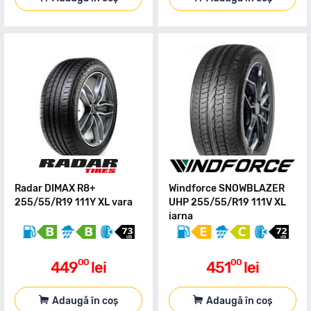
Radar DIMAX R8+
Windforce SNOWBLAZER
255/55/R19 111Y XL vara
UHP 255/55/R19 111V XL
iarna
00
00
449
lei
451
lei
Adaugă în coș
Adaugă în coș