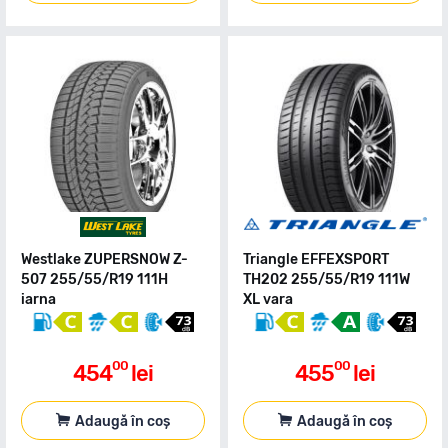
Westlake ZUPERSNOW Z-
Triangle EFFEXSPORT
507 255/55/R19 111H
TH202 255/55/R19 111W
iarna
XL vara
00
00
454
lei
455
lei
Adaugă în coș
Adaugă în coș