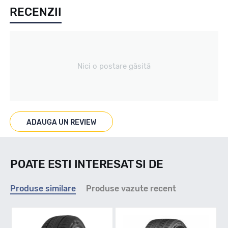
RECENZII
Iarna
Tip vechicul
Nici o postare găsită
Turisme
Marcaje
ADAUGA UN REVIEW
POATE ESTI INTERESAT SI DE
Indice viteza
Produse similare
Produse vazute recent
V - max 240km/h