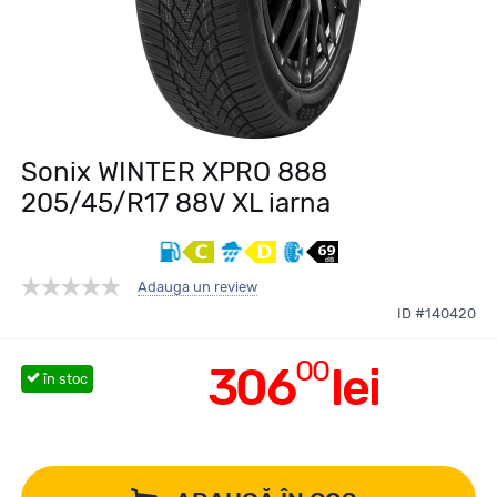
Sonix WINTER XPRO 888
205/45/R17 88V XL iarna
Adauga un review
ID #140420
00
306
lei
în stoc