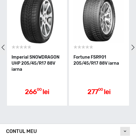
Indice greutate
88
Clasa de eficienta
Imperial SNOWDRAGON
Fortune FSR901
Tr
UHP 205/45/R17 88V
205/45/R17 88V iarna
20
C
iarna
ia
Aderenta pe carosabil ud
00
00
266
lei
277
lei
D
Nivel de zgomot
CONTUL MEU