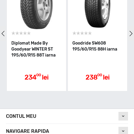
88
Clasa de eficienta
Diplomat Made By
Goodride SW608
Goodyear WINTER ST
195/60/R15 88H iarna
195/60/R15 88T iarna
D
Aderenta pe carosabil ud
00
00
234
lei
238
lei
C
Nivel de zgomot
CONTUL MEU
NAVIGARE RAPIDA
69