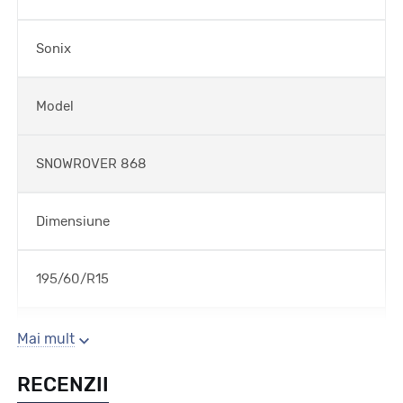
Sonix
Model
SNOWROVER 868
Dimensiune
195/60/R15
Sezon
Mai mult
RECENZII
Iarna