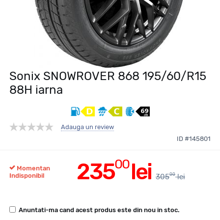
Sonix SNOWROVER 868 195/60/R15
88H iarna
Adauga un review
ID #145801
00
235
lei
Momentan
00
Indisponibil
305
lei
Anuntati-ma cand acest produs este din nou in stoc.