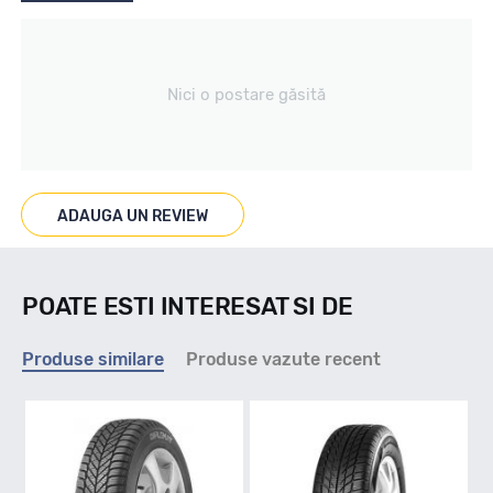
Tip vechicul
Nici o postare găsită
Turisme
Marcaje
ADAUGA UN REVIEW
M+S / FULG
POATE ESTI INTERESAT SI DE
Indice viteza
Produse similare
Produse vazute recent
H - max 210km/h
Indice greutate