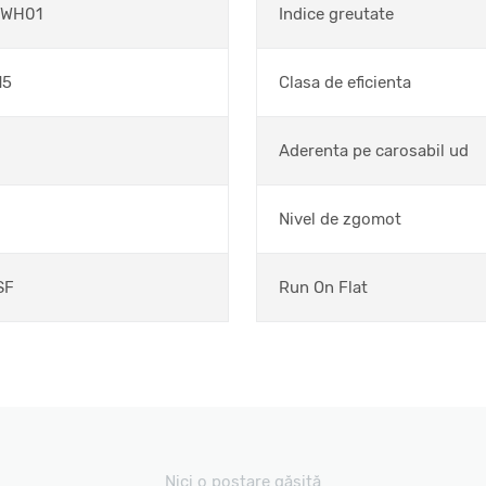
 WH01
Indice greutate
15
Clasa de eficienta
Aderenta pe carosabil ud
Nivel de zgomot
SF
Run On Flat
Nici o postare găsită