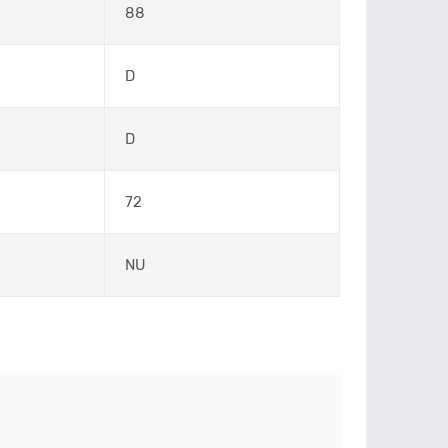
88
D
D
72
NU