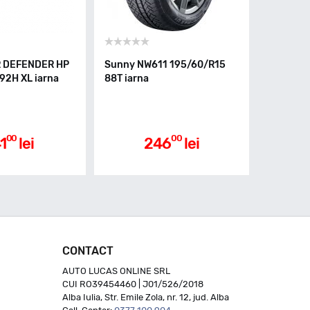
R DEFENDER HP
Sunny NW611 195/60/R15
92H XL iarna
88T iarna
00
00
1
lei
246
lei
CONTACT
AUTO LUCAS ONLINE SRL
CUI RO39454460 | J01/526/2018
Alba Iulia, Str. Emile Zola, nr. 12, jud. Alba