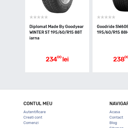
Diplomat Made By Goodyear
Goodride SW60
WINTER ST 195/60/R15 88T
195/60/R15 88H
iarna
00
0
234
lei
238
CONTUL MEU
NAVIGA
Autentificare
Acasa
Creati cont
Contact
Comenzi
Blog