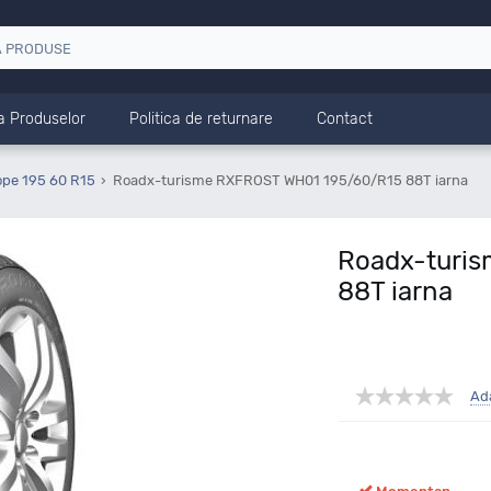
a Produselor
Politica de returnare
Contact
ope 195 60 R15
Roadx-turisme RXFROST WH01 195/60/R15 88T iarna
Roadx-turi
88T iarna
Ad