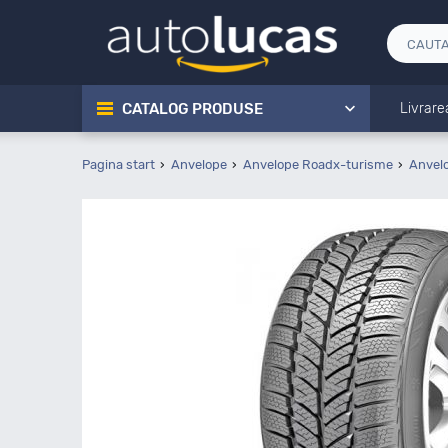
CATALOG PRODUSE
Livrare
Pagina start
Anvelope
Anvelope Roadx-turisme
Anvel