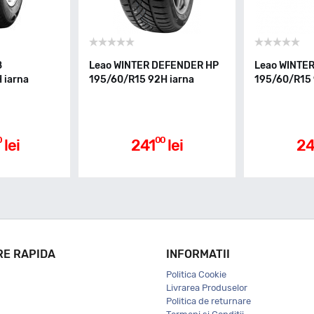
8
Leao WINTER DEFENDER HP
Leao WINTE
 iarna
195/60/R15 92H iarna
195/60/R15 
0
00
lei
241
lei
24
RE RAPIDA
INFORMATII
Politica Cookie
Livrarea Produselor
Politica de returnare