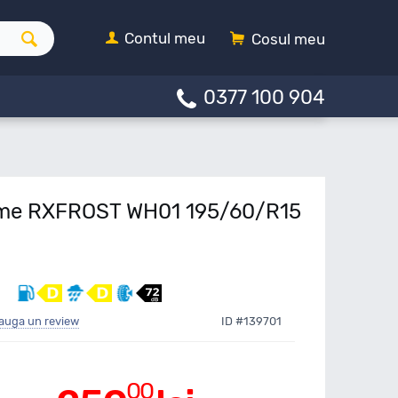
Contul meu
Cosul meu
0377 100 904
sme RXFROST WH01 195/60/R15
auga un review
ID #139701
00