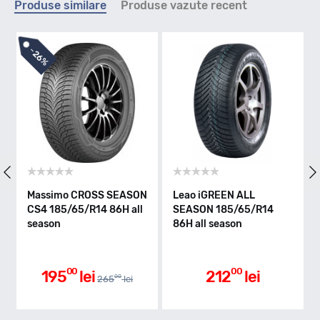
Produse similare
Produse vazute recent
H - max 210km/h
-
26%
Indice greutate
86
Clasa de eficienta
Massimo CROSS SEASON
Leao iGREEN ALL
A
CS4 185/65/R14 86H all
SEASON 185/65/R14
S
season
86H all season
a
E
Aderenta pe carosabil ud
00
00
195
lei
212
lei
00
265
lei
C