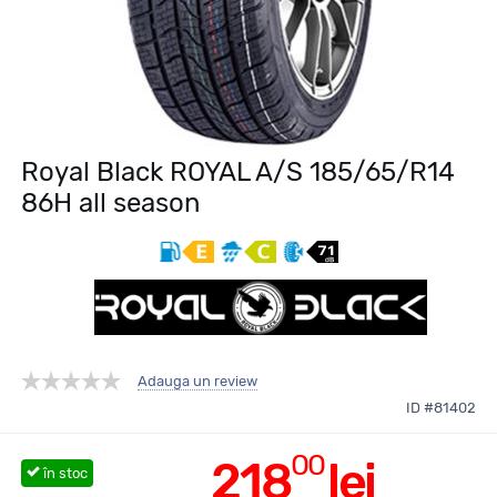
Royal Black ROYAL A/S 185/65/R14
86H all season
Adauga un review
ID #81402
00
218
lei
în stoc