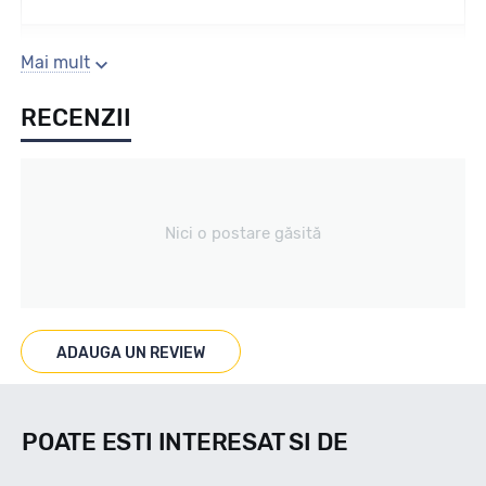
Sezon
Mai mult
RECENZII
All season
Tip vechicul
Nici o postare găsită
Turisme
Marcat M+S
ADAUGA UN REVIEW
DA
POATE ESTI INTERESAT SI DE
Indice viteza