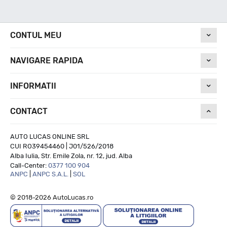
Nivel de zgomot
CONTUL MEU
NAVIGARE RAPIDA
71
INFORMATII
Run On Flat
CONTACT
NU
AUTO LUCAS ONLINE SRL
CUI RO39454460 | J01/526/2018
Alba Iulia, Str. Emile Zola, nr. 12, jud. Alba
Call-Center:
0377 100 904
ANPC
|
ANPC S.A.L.
|
SOL
© 2018-2026 AutoLucas.ro