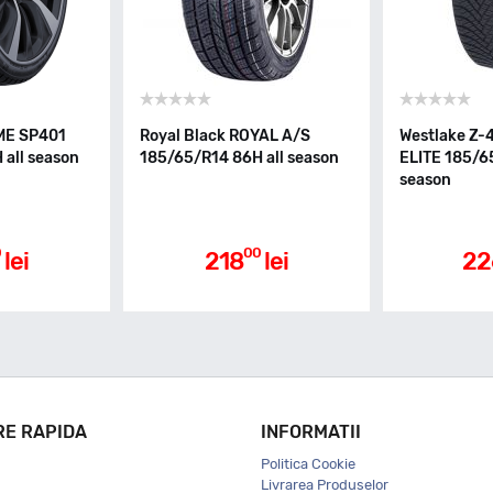
ME SP401
Royal Black ROYAL A/S
Westlake Z
all season
185/65/R14 86H all season
ELITE 185/6
season
0
00
lei
218
lei
22
RE RAPIDA
INFORMATII
Politica Cookie
Livrarea Produselor