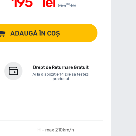
195
lei
00
265
lei
ADAUGĂ ÎN COȘ
Drept de Returnare Gratuit
Ai la dispozitie 14 zile sa testezi
produsul
H - max 210km/h