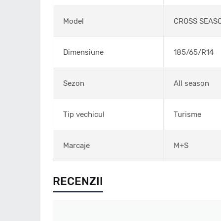
Model
CROSS SEAS
Dimensiune
185/65/R14
Sezon
All season
Tip vechicul
Turisme
Marcaje
M+S
RECENZII