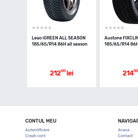
Leao iGREEN ALL SEASON
Austone FIXCLI
185/65/R14 86H all season
185/65/R14 86H 
00
0
212
lei
214
CONTUL MEU
NAVIGA
Autentificare
Acasa
Creati cont
Contact