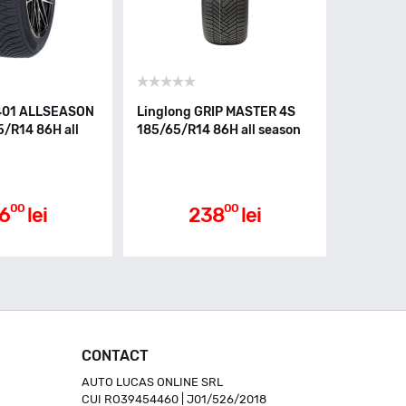
-401 ALLSEASON
Linglong GRIP MASTER 4S
5/R14 86H all
185/65/R14 86H all season
00
00
6
lei
238
lei
CONTACT
AUTO LUCAS ONLINE SRL
CUI RO39454460 | J01/526/2018