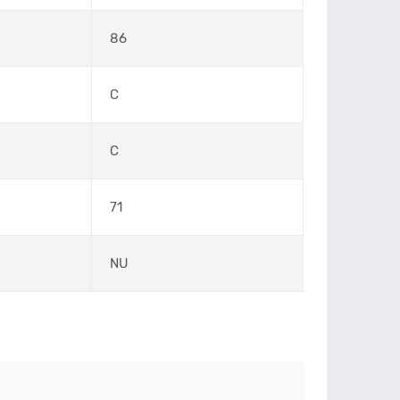
86
C
C
71
NU