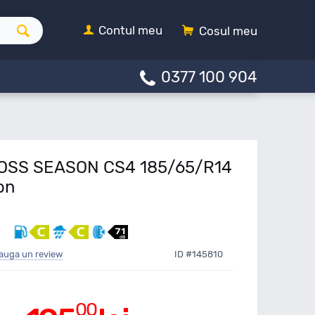
Contul meu
Cosul meu
0377 100 904
OSS SEASON CS4 185/65/R14
on
auga un review
ID #145810
00