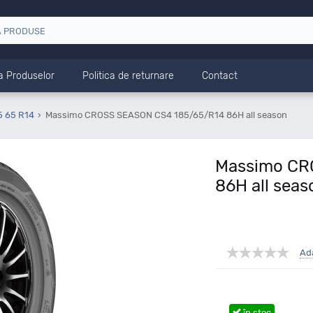
a Produselor
Politica de returnare
Contact
5 65 R14
Massimo CROSS SEASON CS4 185/65/R14 86H all season
Massimo CR
86H all seas
Ad
în stoc