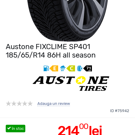
Austone FIXCLIME SP401
185/65/R14 86H all season
Adauga un review
ID #75942
00
214
lei
în stoc