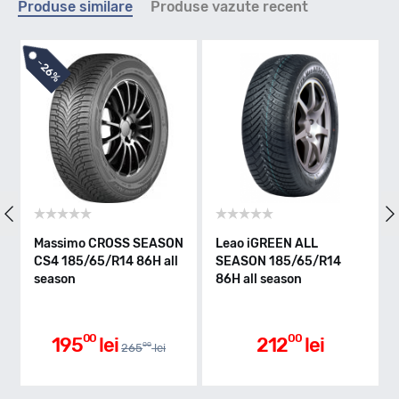
Produse similare
Produse vazute recent
H - max 210km/h
-
26%
Indice greutate
86
Clasa de eficienta
Massimo CROSS SEASON
Leao iGREEN ALL
Ro
CS4 185/65/R14 86H all
SEASON 185/65/R14
18
E
season
86H all season
se
Aderenta pe carosabil ud
00
00
195
lei
212
lei
00
265
lei
C