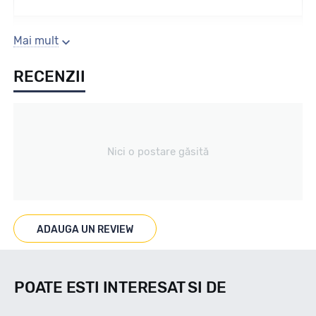
Sezon
Mai mult
RECENZII
All season
Tip vechicul
Nici o postare găsită
Turisme
Marcaje
ADAUGA UN REVIEW
POATE ESTI INTERESAT SI DE
Indice viteza