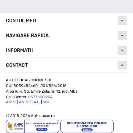
Nivel de zgomot
CONTUL MEU
71
NAVIGARE RAPIDA
Run On Flat
INFORMATII
CONTACT
NU
AUTO LUCAS ONLINE SRL
CUI RO39454460 | J01/526/2018
Alba Iulia, Str. Emile Zola, nr. 12, jud. Alba
Call-Center:
0377 100 904
ANPC
|
ANPC S.A.L.
|
SOL
© 2018-2026 AutoLucas.ro