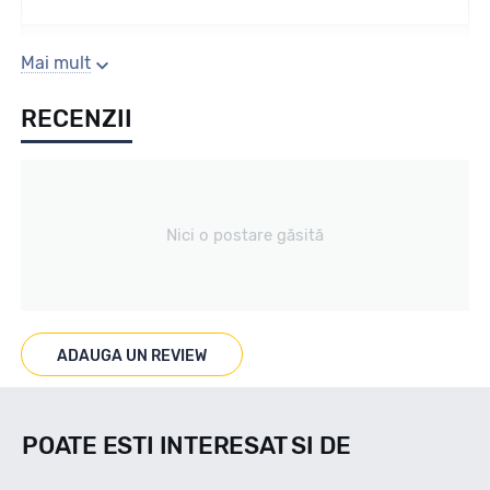
Sezon
Mai mult
RECENZII
Vara
Tip vechicul
Nici o postare găsită
Turisme
Marcaje
ADAUGA UN REVIEW
POATE ESTI INTERESAT SI DE
Indice viteza