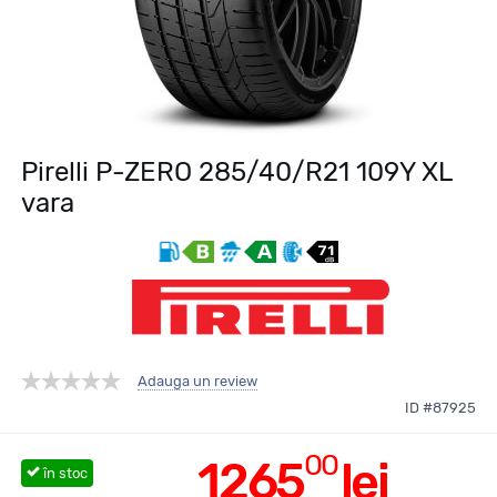
Pirelli P-ZERO 285/40/R21 109Y XL
vara
Adauga un review
ID #87925
00
1265
lei
în stoc