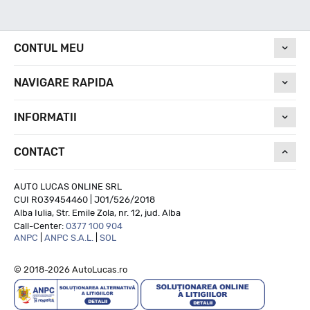
Nivel de zgomot
CONTUL MEU
71
NAVIGARE RAPIDA
Run On Flat
INFORMATII
CONTACT
NU
AUTO LUCAS ONLINE SRL
CUI RO39454460 | J01/526/2018
Alba Iulia, Str. Emile Zola, nr. 12, jud. Alba
Call-Center:
0377 100 904
ANPC
|
ANPC S.A.L.
|
SOL
© 2018-2026 AutoLucas.ro