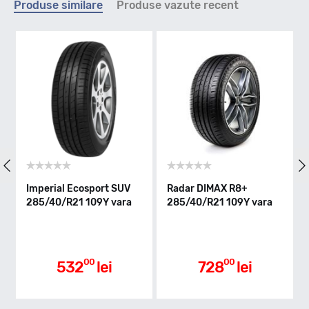
Produse similare
Produse vazute recent
Y - max 300km/h
Indice greutate
109
Clasa de eficienta
Imperial Ecosport SUV
Radar DIMAX R8+
Ne
285/40/R21 109Y vara
285/40/R21 109Y vara
28
B
va
Aderenta pe carosabil ud
00
00
532
lei
728
lei
A