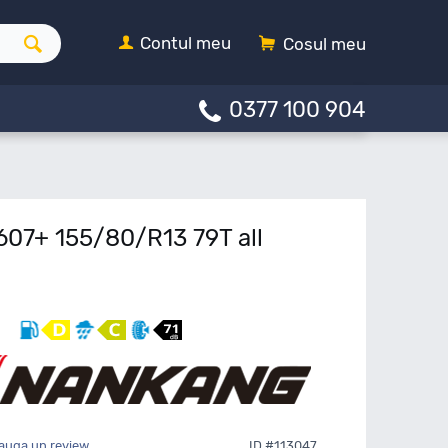
Contul meu
Cosul meu
0377 100 904
07+ 155/80/R13 79T all
auga un review
ID #113047