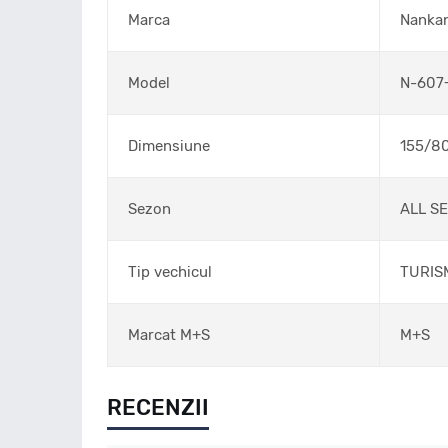
Marca
Nanka
Model
N-607
Dimensiune
155/8
Sezon
ALL S
Tip vechicul
TURIS
Marcat M+S
M+S
RECENZII