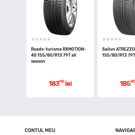
Roadx-turisme RXMOTION-
Sailun ATREZZ
4S 155/80/R13 79T all
155/80/R13 79T 
season
00
0
183
lei
185
CONTUL MEU
NAVIGA