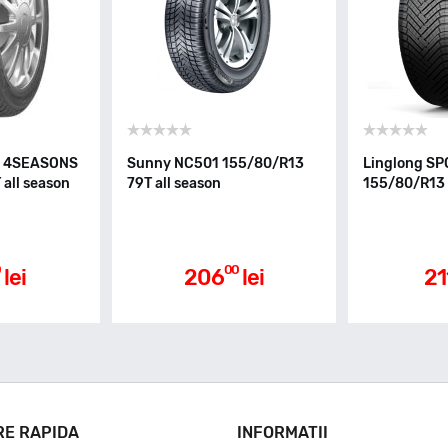
O 4SEASONS
Sunny NC501 155/80/R13
Linglong S
all season
79T all season
155/80/R13 
0
00
lei
206
lei
21
RE RAPIDA
INFORMATII