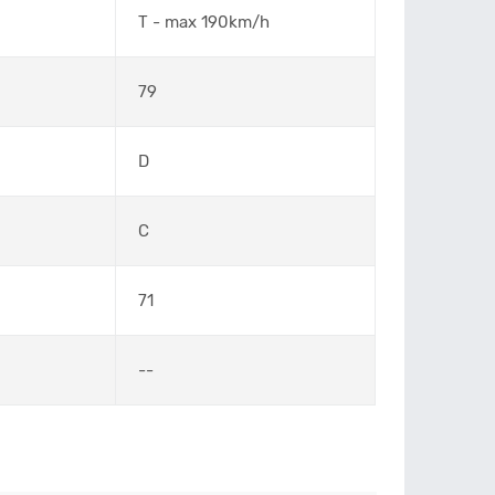
T - max 190km/h
79
D
C
71
--