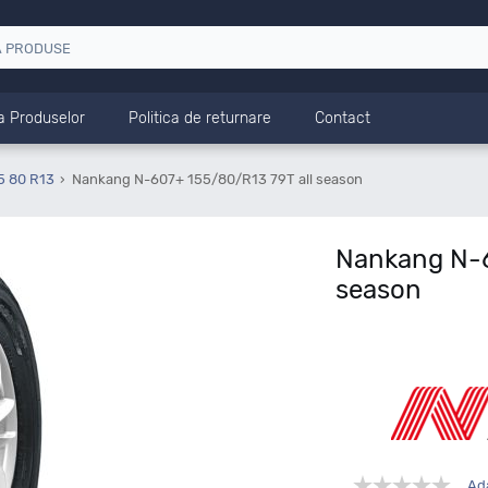
a Produselor
Politica de returnare
Contact
5 80 R13
Nankang N-607+ 155/80/R13 79T all season
Nankang N-6
season
Ad