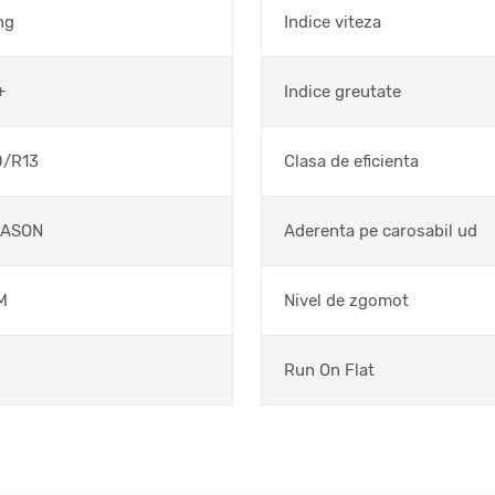
ng
Indice viteza
+
Indice greutate
0/R13
Clasa de eficienta
EASON
Aderenta pe carosabil ud
M
Nivel de zgomot
Run On Flat