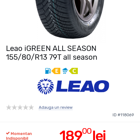
Leao iGREEN ALL SEASON
155/80/R13 79T all season
Adauga un review
ID #118069
00
189
lei
Momentan
Indisponibil