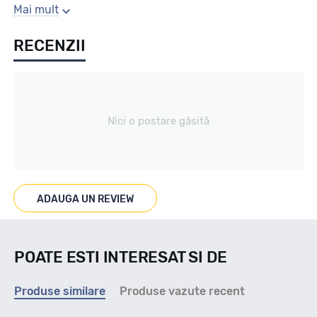
Sezon
Mai mult
RECENZII
All season
Tip vechicul
Nici o postare găsită
Turism
Marcaje
ADAUGA UN REVIEW
M+S 3PMSF
POATE ESTI INTERESAT SI DE
Indice viteza
Produse similare
Produse vazute recent