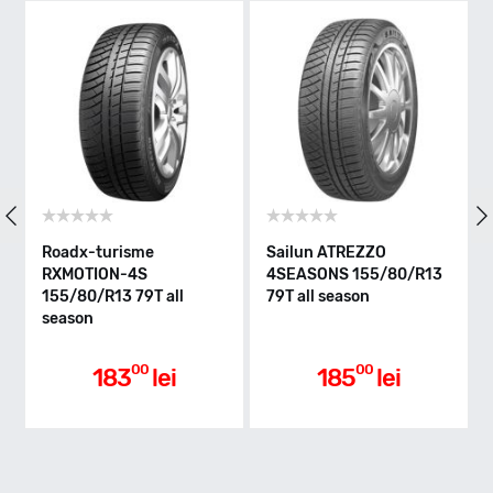
T - max 190km/h
Indice greutate
79
Clasa de eficienta
Roadx-turisme
Sailun ATREZZO
RXMOTION-4S
4SEASONS 155/80/R13
155/80/R13 79T all
79T all season
E
season
Aderenta pe carosabil ud
00
00
183
lei
185
lei
C