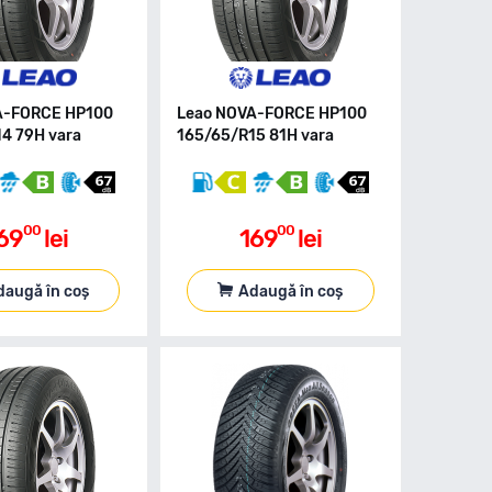
A-FORCE HP100
Leao NOVA-FORCE HP100
4 79H vara
165/65/R15 81H vara
00
00
69
lei
169
lei
daugă în coș
Adaugă în coș