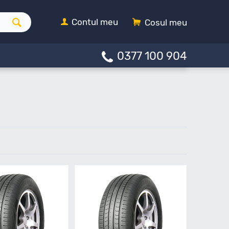
Contul meu
Cosul meu
0377 100 904