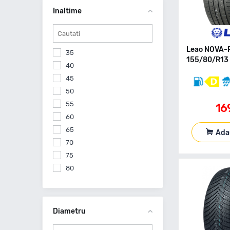
275
Inaltime
285
Leao NOVA-
35
155/80/R13 
40
45
50
55
16
60
65
Ada
70
75
80
Diametru