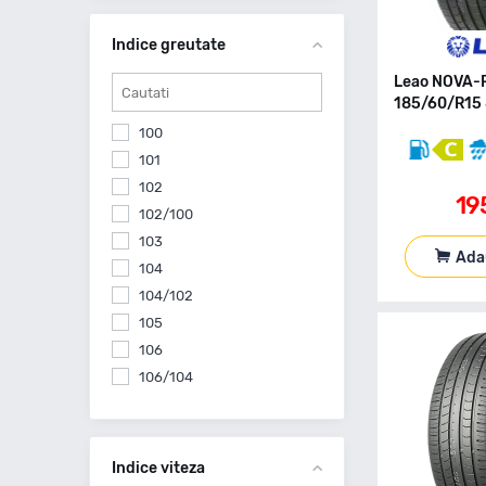
Ceat
Comforser
Indice greutate
Continental
Leao NOVA-
Cooper
185/60/R15 
Cst By Maxxis
100
Debica
101
Delmax
102
Diplomat
19
102/100
Diplomat Made By Goodyear
103
Diversen
Ada
104
Double Coin
104/102
Doublestar
105
Dunlop
106
Equipe
106/104
Evergreen
107
Falken
107/105
Feu Vert
108
Indice viteza
Firemax
109