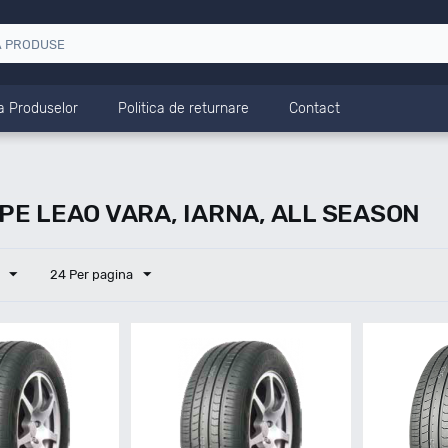
a Produselor
Politica de returnare
Contact
E LEAO VARA, IARNA, ALL SEASON
24 Per pagina