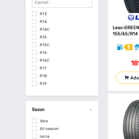
R13
R14
Leao iGREE
R14C
155/65/R14 
R15
R15C
R16
R16C
18
R17
R18
Ada
R19
R20
R21
Sezon
Vara
All season
Iarna