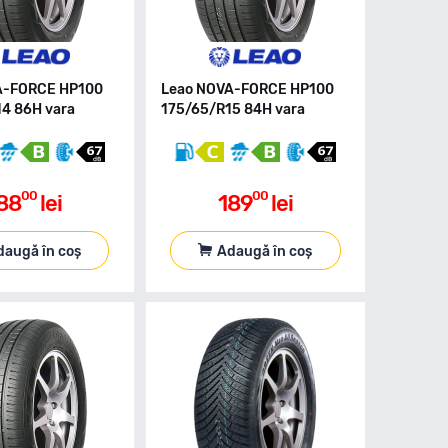
A-FORCE HP100
Leao NOVA-FORCE HP100
4 86H vara
175/65/R15 84H vara
00
00
88
lei
189
lei
daugă în coș
Adaugă în coș