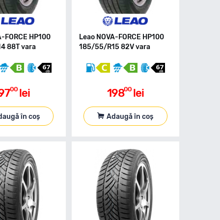
A-FORCE HP100
Leao NOVA-FORCE HP100
4 88T vara
185/55/R15 82V vara
00
00
97
lei
198
lei
daugă în coș
Adaugă în coș