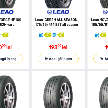
FORCE HP100
Leao iGREEN ALL SEASON
Leao NOV
82H vara
175/65/R14 82T all season
185/55/R1
00
00
0
lei
193
lei
1
ugă în coș
Adaugă în coș
A