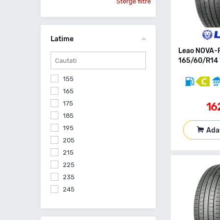
Sterge filtre
Latime
Leao NOVA-
165/60/R14 
155
165
175
16
185
195
Ada
205
215
225
235
245
255
265