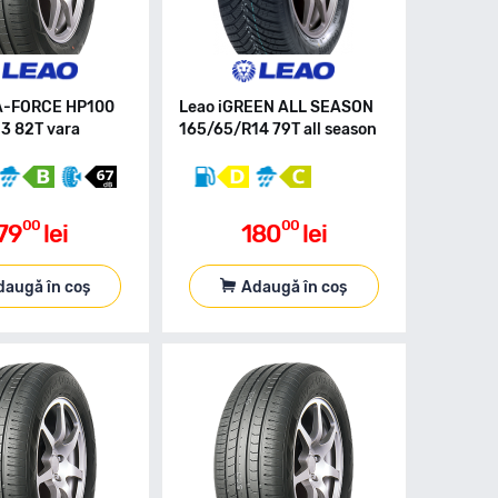
A-FORCE HP100
Leao iGREEN ALL SEASON
3 82T vara
165/65/R14 79T all season
00
00
79
lei
180
lei
daugă în coș
Adaugă în coș