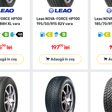
FORCE HP100
Leao NOVA-FORCE HP100
Leao NOV
88H XL vara
195/50/R15 82V vara
185/70/R1
00
00
5
lei
197
lei
1
ugă în coș
Adaugă în coș
A