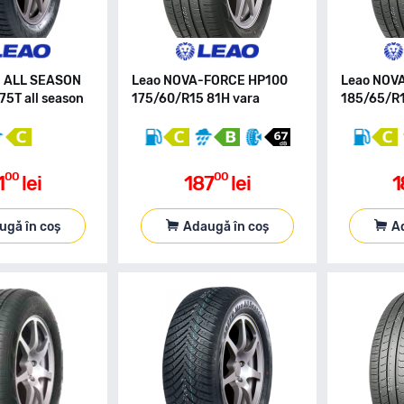
N ALL SEASON
Leao NOVA-FORCE HP100
Leao NOV
75T all season
175/60/R15 81H vara
185/65/R1
00
00
1
lei
187
lei
1
ugă în coș
Adaugă în coș
A