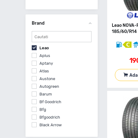
Brand
Leao NOVA-
185/60/R14 
Leao
Aplus
19
Aptany
Atlas
Ada
Austone
Autogreen
Barum
Bf Goodrich
Bfg
Bfgoodrich
Black Arrow
Bridgestone