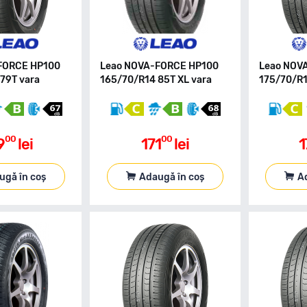
FORCE HP100
Leao NOVA-FORCE HP100
Leao NOV
79T vara
165/70/R14 85T XL vara
175/70/R1
00
00
9
lei
171
lei
1
ugă în coș
Adaugă în coș
A