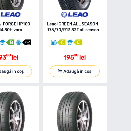
A-FORCE HP100
Leao iGREEN ALL SEASON
4 80H vara
175/70/R13 82T all season
00
00
93
lei
195
lei
daugă în coș
Adaugă în coș