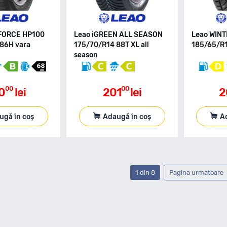
FORCE HP100
Leao iGREEN ALL SEASON
Leao WIN
86H vara
175/70/R14 88T XL all
185/65/R1
season
00
00
0
lei
201
lei
2
ugă în coș
Adaugă în coș
A
1 din 8
Pagina urmatoare