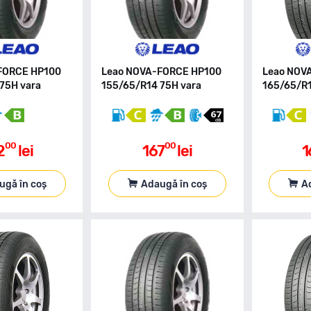
FORCE HP100
Leao NOVA-FORCE HP100
Leao NOV
75H vara
155/65/R14 75H vara
165/65/R1
00
00
2
lei
167
lei
1
ugă în coș
Adaugă în coș
A