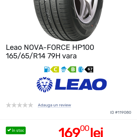
Leao NOVA-FORCE HP100
165/65/R14 79H vara
Adauga un review
ID #119080
00
169
lei
în stoc