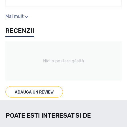
Sezon
Mai mult
RECENZII
Vara
Tip vechicul
Nici o postare găsită
Turism
Marcaje
ADAUGA UN REVIEW
POATE ESTI INTERESAT SI DE
Indice viteza