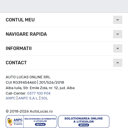
Nivel de zgomot
CONTUL MEU
67
NAVIGARE RAPIDA
Run On Flat
INFORMATII
CONTACT
NU
AUTO LUCAS ONLINE SRL
CUI RO39454460 | J01/526/2018
Alba Iulia, Str. Emile Zola, nr. 12, jud. Alba
Call-Center:
0377 100 904
ANPC
|
ANPC S.A.L.
|
SOL
© 2018-2026 AutoLucas.ro