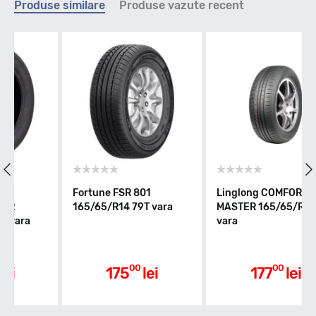
Produse similare
Produse vazute recent
H - max 210km/h
Indice greutate
79
Clasa de eficienta
Fortune FSR 801
Linglong COMFORT
165/65/R14 79T vara
MASTER 165/65/R14 79T
C
vara
Aderenta pe carosabil ud
00
00
175
lei
177
lei
B