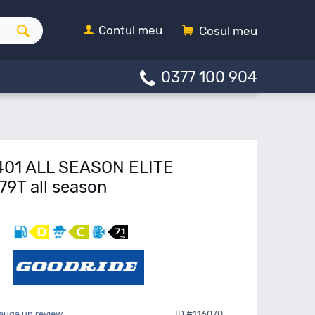
Contul meu
Cosul meu
0377 100 904
401 ALL SEASON ELITE
79T all season
auga un review
ID #116070