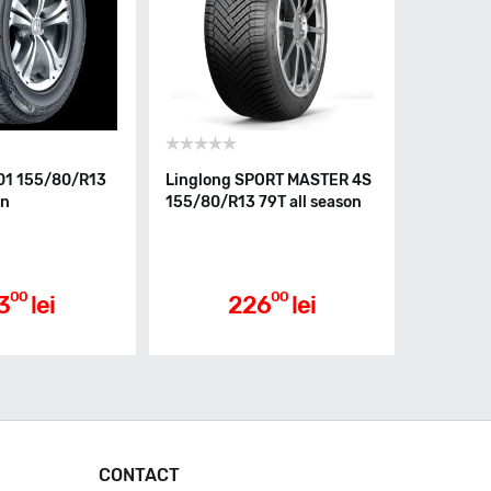
01 155/80/R13
Linglong SPORT MASTER 4S
on
155/80/R13 79T all season
00
00
3
lei
226
lei
CONTACT