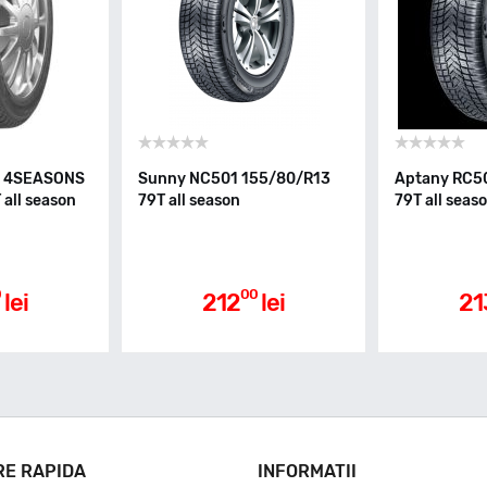
O 4SEASONS
Sunny NC501 155/80/R13
Aptany RC5
all season
79T all season
79T all seas
0
00
lei
212
lei
21
RE RAPIDA
INFORMATII