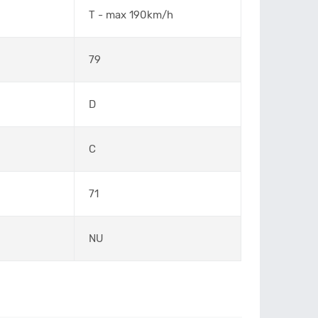
T - max 190km/h
79
D
C
71
NU