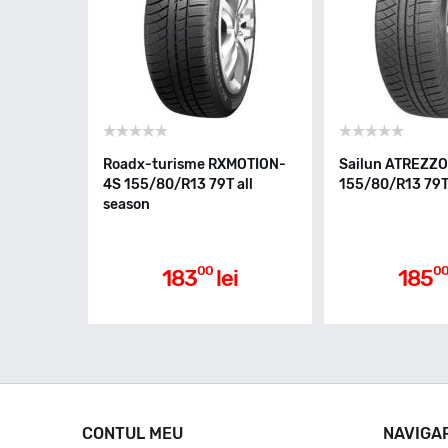
Roadx-turisme RXMOTION-
Sailun ATREZZ
4S 155/80/R13 79T all
155/80/R13 79T 
season
00
0
183
lei
185
CONTUL MEU
NAVIGA