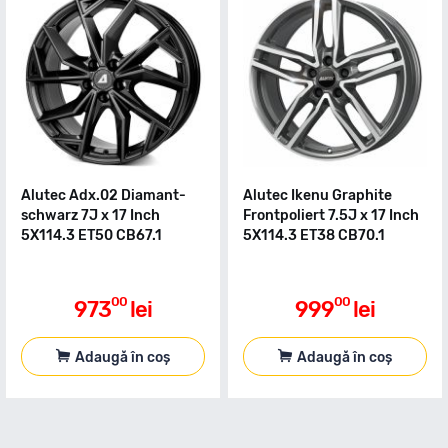
Alutec Adx.02 Diamant-
Alutec Ikenu Graphite
schwarz 7J x 17 Inch
Frontpoliert 7.5J x 17 Inch
5X114.3 ET50 CB67.1
5X114.3 ET38 CB70.1
00
00
973
lei
999
lei
Adaugă în coș
Adaugă în coș