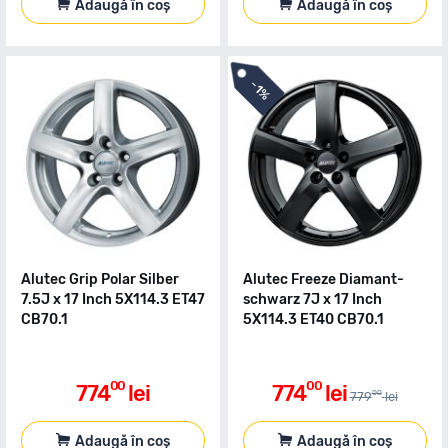
Adaugă în coș
Adaugă în coș
-
1%
Alutec Grip Polar Silber
Alutec Freeze Diamant-
7.5J x 17 Inch 5X114.3 ET47
schwarz 7J x 17 Inch
CB70.1
5X114.3 ET40 CB70.1
00
00
774
lei
774
lei
00
779
lei
Adaugă în coș
Adaugă în coș