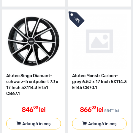
-
2%
Alutec Singa Diamant-
Alutec Monstr Carbon-
schwarz-frontpoliert 7J x
grey 6.5J x 17 Inch 5X114.3
17 Inch 5X114.3 ET51
ET45 CB70.1
CB67.1
00
00
846
lei
866
lei
00
884
lei
Adaugă în coș
Adaugă în coș