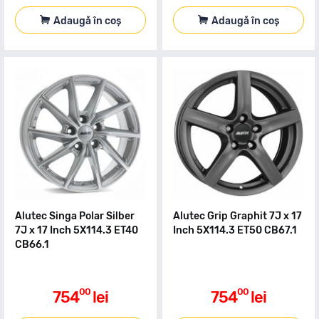
Adaugă în coș
Adaugă în coș
Alutec Singa Polar Silber
Alutec Grip Graphit 7J x 17
7J x 17 Inch 5X114.3 ET40
Inch 5X114.3 ET50 CB67.1
CB66.1
00
00
754
lei
754
lei