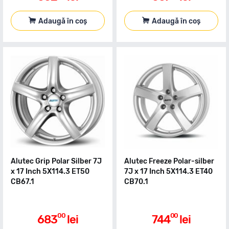
Adaugă în coș
Adaugă în coș
Alutec Grip Polar Silber 7J
Alutec Freeze Polar-silber
x 17 Inch 5X114.3 ET50
7J x 17 Inch 5X114.3 ET40
CB67.1
CB70.1
00
00
683
lei
744
lei