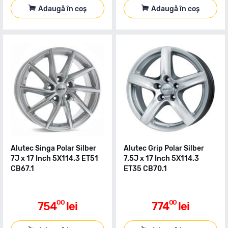
Adaugă în coș
Adaugă în coș
Alutec Singa Polar Silber
Alutec Grip Polar Silber
7J x 17 Inch 5X114.3 ET51
7.5J x 17 Inch 5X114.3
CB67.1
ET35 CB70.1
00
00
754
lei
774
lei