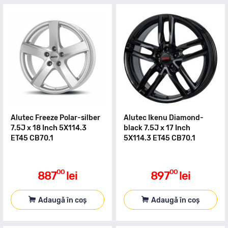
Alutec Freeze Polar-silber
Alutec Ikenu Diamond-
7.5J x 18 Inch 5X114.3
black 7.5J x 17 Inch
ET45 CB70.1
5X114.3 ET45 CB70.1
00
00
887
lei
897
lei
Adaugă în coș
Adaugă în coș