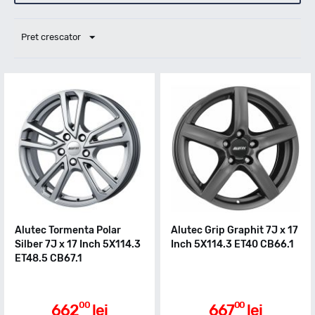
Pret crescator
Alutec Tormenta Polar
Alutec Grip Graphit 7J x 17
Silber 7J x 17 Inch 5X114.3
Inch 5X114.3 ET40 CB66.1
ET48.5 CB67.1
00
00
662
lei
667
lei