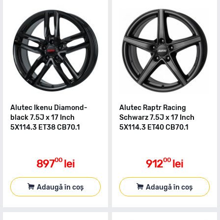
Alutec Ikenu Diamond-
Alutec Raptr Racing
black 7.5J x 17 Inch
Schwarz 7.5J x 17 Inch
5X114.3 ET38 CB70.1
5X114.3 ET40 CB70.1
00
00
897
lei
912
lei
Adaugă în coș
Adaugă în coș