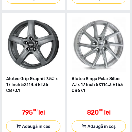
Alutec Grip Graphit 7.5J x
Alutec Singa Polar Silber
17 Inch 5X114.3 ET35
7J x 17 Inch 5X114.3 ET53
CB70.1
CB67.1
00
00
795
lei
820
lei
Adaugă în coș
Adaugă în coș