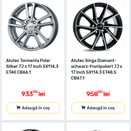
Alutec Tormenta Polar
Alutec Singa Diamant-
Silber 7J x 17 Inch 5X114.3
schwarz-frontpoliert 7J x
ET40 CB66.1
17 Inch 5X114.3 ET48.5
CB67.1
00
00
933
lei
958
lei
Adaugă în coș
Adaugă în coș