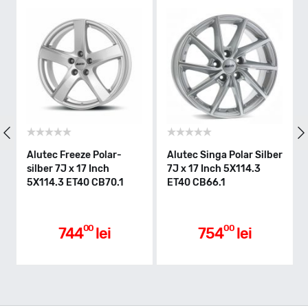
Alutec Freeze Polar-
Alutec Singa Polar Silber
silber 7J x 17 Inch
7J x 17 Inch 5X114.3
5X114.3 ET40 CB70.1
ET40 CB66.1
00
00
744
lei
754
lei