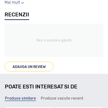
Gaura centrala
Mai mult
RECENZII
66.1
Producator
Nici o postare găsită
Alutec
Se poate cumpara doar la set de 4 buc! Kit montaj GRATUIT
in caz ca este nevoie!
ADAUGA UN REVIEW
POATE ESTI INTERESAT SI DE
Produse similare
Produse vazute recent