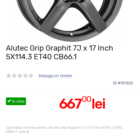
Alutec Grip Graphit 7J x 17 Inch
5X114.3 ET40 CB66.1
Adauga un review
ID #39302
00
667
lei
în stoc
Cantitatea minima pentru "Alutec Grip Graphit 7J x 17 Inch 5X114.3 ET40
CB66.1" este
4
.