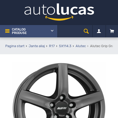
CATALOG
PRODUSE
Pagina start
Jante aliaj
R17
5X114.3
Alutec
Alutec Grip Graph