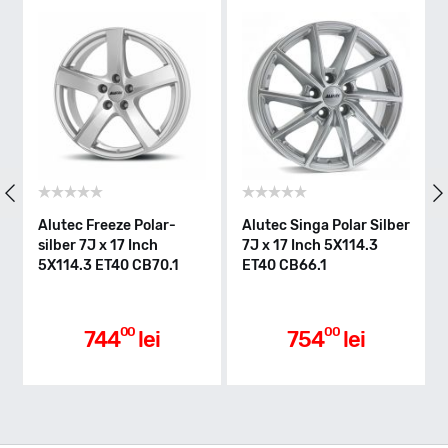
Alutec Freeze Polar-
Alutec Singa Polar Silber
silber 7J x 17 Inch
7J x 17 Inch 5X114.3
5X114.3 ET40 CB70.1
ET40 CB66.1
00
00
744
lei
754
lei