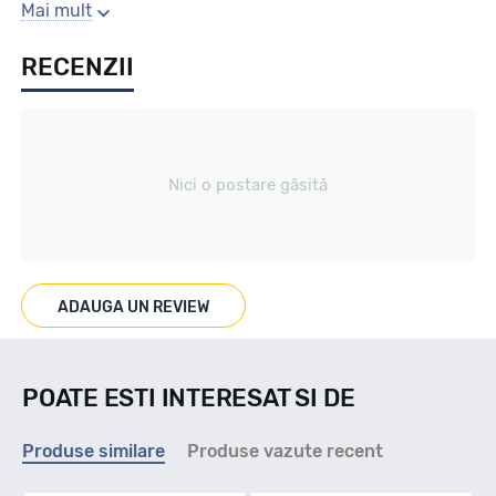
Gaura centrala
Mai mult
RECENZII
67.1
Producator
Nici o postare găsită
Alutec
Se poate cumpara doar la set de 4 buc! Kit montaj GRATUIT
in caz ca este nevoie!
ADAUGA UN REVIEW
POATE ESTI INTERESAT SI DE
Produse similare
Produse vazute recent