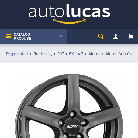
CATALOG
PRODUSE
Pagina start
Jante aliaj
R17
5X114.3
Alutec
Alutec Grip Graph