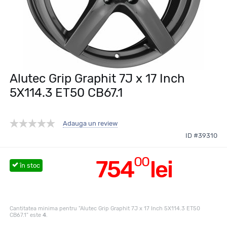
Alutec Grip Graphit 7J x 17 Inch
5X114.3 ET50 CB67.1
Adauga un review
ID #39310
00
754
lei
în stoc
Cantitatea minima pentru "Alutec Grip Graphit 7J x 17 Inch 5X114.3 ET50
CB67.1" este
4
.