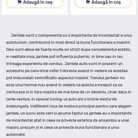
Adaugă în coș
Adaugă în coș
Jantele sunt o componenta cu o importanta de incontestat a unui
autoturism, contribuind in mod direct la buna functionare a masinii.
Desi sunt alese de foarte multe ori strict dupa considerentul estetic,
in realitate insa, jantele pot influenta puternic, in bine sau in rau
intreaga experienta de condus. Jantele auto sunt in prezent un
accesoriu pe care orice sofer il doreste avand in vedere ca acestea
pot imbunatati semnificativ aspectul masinii. Trendul jantelor nu
este unul tocmai nou avand in vedere ca acesta a inceput sa se
contureze si in tara noastra de mai bine de un deceniu, chiar daca in
tarile vestice, in special tuning-ul auto are o istorie destul de
indelungata. Indiferent insa de motivul principal pentru care alegem
jantele, un lucru este cert si anume faptul ca jantele au o importanta
de incontestat atat in ceea ce priveste estetica de ansamblu a unei
masini, precum si in ceea ce priveste buna functionare a unui
automobil.