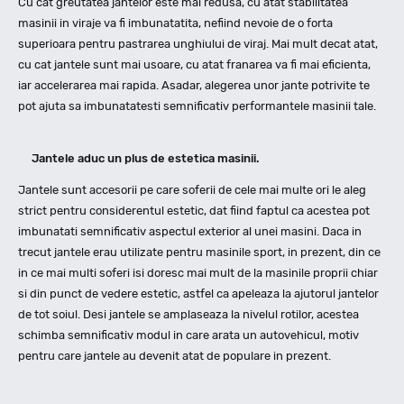
Cu cat greutatea jantelor este mai redusa, cu atat stabilitatea
masinii in viraje va fi imbunatatita, nefiind nevoie de o forta
superioara pentru pastrarea unghiului de viraj. Mai mult decat atat,
cu cat jantele sunt mai usoare, cu atat franarea va fi mai eficienta,
iar accelerarea mai rapida. Asadar, alegerea unor jante potrivite te
pot ajuta sa imbunatatesti semnificativ performantele masinii tale.
Jantele aduc un plus de estetica masinii.
Jantele sunt accesorii pe care soferii de cele mai multe ori le aleg
strict pentru considerentul estetic, dat fiind faptul ca acestea pot
imbunatati semnificativ aspectul exterior al unei masini. Daca in
trecut jantele erau utilizate pentru masinile sport, in prezent, din ce
in ce mai multi soferi isi doresc mai mult de la masinile proprii chiar
si din punct de vedere estetic, astfel ca apeleaza la ajutorul jantelor
de tot soiul. Desi jantele se amplaseaza la nivelul rotilor, acestea
schimba semnificativ modul in care arata un autovehicul, motiv
pentru care jantele au devenit atat de populare in prezent.