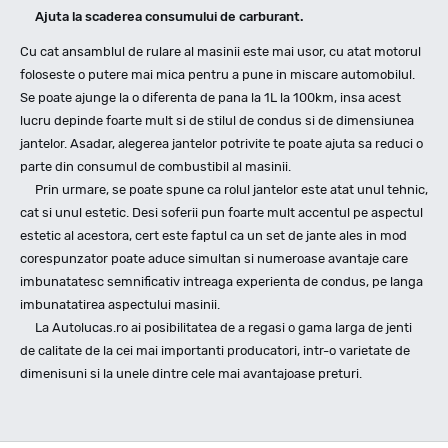
Ajuta la scaderea consumului de carburant.
Cu cat ansamblul de rulare al masinii este mai usor, cu atat motorul
foloseste o putere mai mica pentru a pune in miscare automobilul.
Se poate ajunge la o diferenta de pana la 1L la 100km, insa acest
lucru depinde foarte mult si de stilul de condus si de dimensiunea
jantelor. Asadar, alegerea jantelor potrivite te poate ajuta sa reduci o
parte din consumul de combustibil al masinii.
Prin urmare, se poate spune ca rolul jantelor este atat unul tehnic,
cat si unul estetic. Desi soferii pun foarte mult accentul pe aspectul
estetic al acestora, cert este faptul ca un set de jante ales in mod
corespunzator poate aduce simultan si numeroase avantaje care
imbunatatesc semnificativ intreaga experienta de condus, pe langa
imbunatatirea aspectului masinii.
La Autolucas.ro ai posibilitatea de a regasi o gama larga de jenti
de calitate de la cei mai importanti producatori, intr-o varietate de
dimenisuni si la unele dintre cele mai avantajoase preturi.