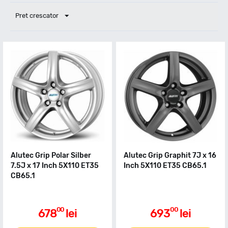
Pret crescator
Alutec Grip Polar Silber
Alutec Grip Graphit 7J x 16
7.5J x 17 Inch 5X110 ET35
Inch 5X110 ET35 CB65.1
CB65.1
00
00
678
lei
693
lei