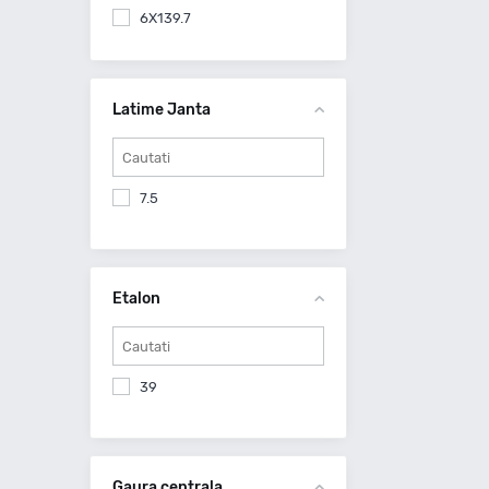
6X139.7
Latime Janta
7.5
Etalon
39
Gaura centrala