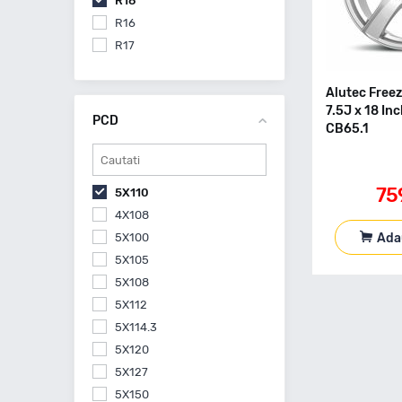
R18
R16
R17
Alutec Freez
7.5J x 18 In
PCD
CB65.1
75
5X110
4X108
Ada
5X100
5X105
5X108
5X112
5X114.3
5X120
5X127
5X150