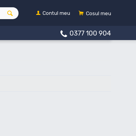
Contul meu
Cosul meu
0377 100 904