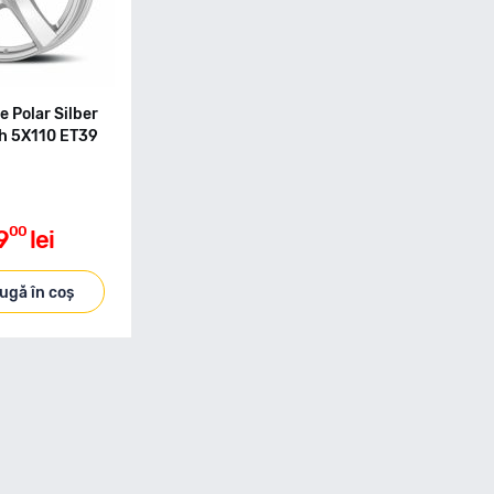
e Polar Silber
ch 5X110 ET39
00
9
lei
ugă în coș