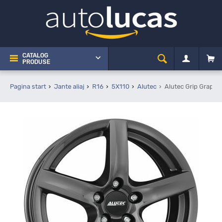
CATALOG
PRODUSE
Pagina start
Jante aliaj
R16
5X110
Alutec
Alutec Grip Graphi