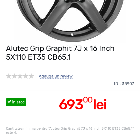
Alutec Grip Graphit 7J x 16 Inch
5X110 ET35 CB65.1
Adauga un review
ID #38907
00
693
lei
în stoc
Cantitatea minima pentru "Alutec Grip Graphit 7J x 16 Inch 5X110 ET35 CB65.1"
este
4
.