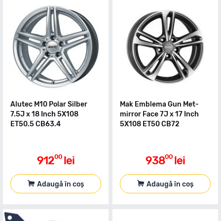
Alutec M10 Polar Silber
Mak Emblema Gun Met-
7.5J x 18 Inch 5X108
mirror Face 7J x 17 Inch
ET50.5 CB63.4
5X108 ET50 CB72
00
00
912
lei
938
lei
Adaugă în coș
Adaugă în coș