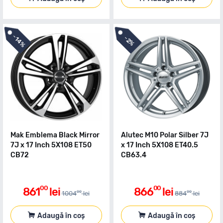
-
-
14%
2%
Mak Emblema Black Mirror
Alutec M10 Polar Silber 7J
7J x 17 Inch 5X108 ET50
x 17 Inch 5X108 ET40.5
CB72
CB63.4
00
00
861
lei
866
lei
00
00
1004
lei
884
lei
Adaugă în coș
Adaugă în coș