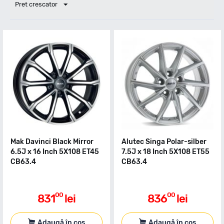
Pret crescator
Mak Davinci Black Mirror
Alutec Singa Polar-silber
6.5J x 16 Inch 5X108 ET45
7.5J x 18 Inch 5X108 ET55
CB63.4
CB63.4
00
00
831
lei
836
lei
Adaugă în coș
Adaugă în coș