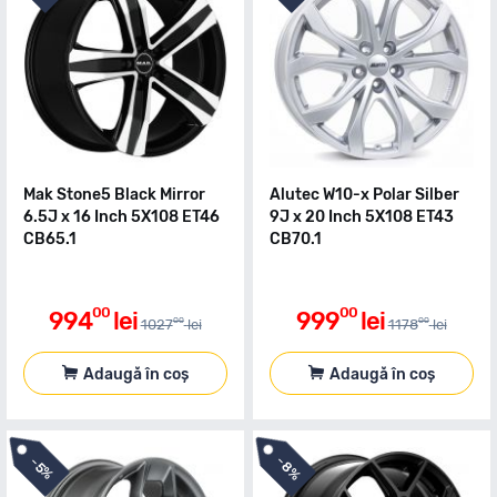
Mak Stone5 Black Mirror
Alutec W10-x Polar Silber
6.5J x 16 Inch 5X108 ET46
9J x 20 Inch 5X108 ET43
CB65.1
CB70.1
00
00
994
lei
999
lei
00
00
1027
lei
1178
lei
Adaugă în coș
Adaugă în coș
-
-
8%
5%