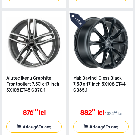
-
14%
Alutec Ikenu Graphite
Mak Davinci Gloss Black
Frontpoliert 7.5J x 17 Inch
7.5J x 17 Inch 5X108 ET44
5X108 ET45 CB70.1
CB65.1
00
00
876
lei
882
lei
00
1024
lei
Adaugă în coș
Adaugă în coș