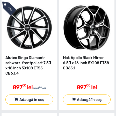
-
9%
Alutec Singa Diamant-
Mak Apollo Black Mirror
schwarz-frontpoliert 7.5J
6.5J x 16 Inch 5X108 ET38
x 18 Inch 5X108 ET55
CB65.1
CB63.4
00
00
897
lei
897
lei
00
991
lei
Adaugă în coș
Adaugă în coș