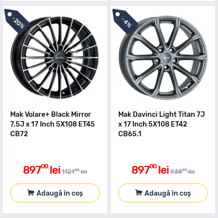
-
-
20%
4%
Mak Volare+ Black Mirror
Mak Davinci Light Titan 7J
7.5J x 17 Inch 5X108 ET45
x 17 Inch 5X108 ET42
CB72
CB65.1
00
00
897
lei
897
lei
00
00
1121
lei
938
lei
Adaugă în coș
Adaugă în coș