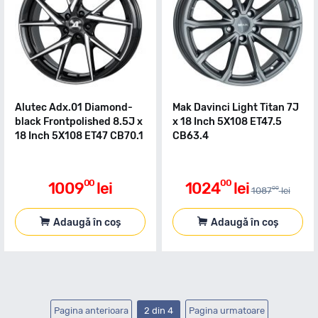
Alutec Adx.01 Diamond-
Mak Davinci Light Titan 7J
black Frontpolished 8.5J x
x 18 Inch 5X108 ET47.5
18 Inch 5X108 ET47 CB70.1
CB63.4
00
00
1009
lei
1024
lei
00
1087
lei
Adaugă în coș
Adaugă în coș
Pagina anterioara
2 din 4
Pagina urmatoare