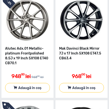
-
2%
Alutec Adx.01 Metallic-
Mak Davinci Black Mirror
platinum Frontpolished
7J x 17 Inch 5X108 ET47.5
8.5J x 19 Inch 5X108 ET40
CB63.4
CB70.1
00
00
948
lei
968
lei
00
968
lei
Adaugă în coș
Adaugă în coș
-