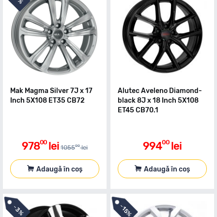
7%
Mak Magma Silver 7J x 17
Alutec Aveleno Diamond-
Inch 5X108 ET35 CB72
black 8J x 18 Inch 5X108
ET45 CB70.1
00
00
978
lei
994
lei
00
1055
lei
Adaugă în coș
Adaugă în coș
-
-
15%
3%