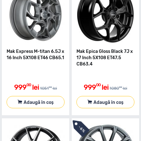
Mak Express M-titan 6.5J x
Mak Epica Gloss Black 7J x
16 Inch 5X108 ET46 CB65.1
17 Inch 5X108 ET47.5
CB63.4
00
00
999
lei
999
lei
00
00
1051
lei
1080
lei
Adaugă în coș
Adaugă în coș
-
6%