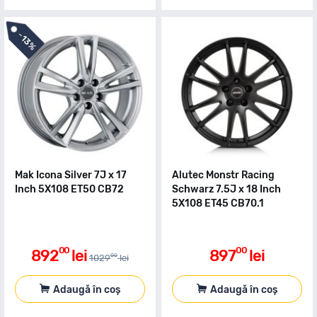
-
13%
Mak Icona Silver 7J x 17
Alutec Monstr Racing
Inch 5X108 ET50 CB72
Schwarz 7.5J x 18 Inch
5X108 ET45 CB70.1
00
00
892
lei
897
lei
00
1029
lei
Adaugă în coș
Adaugă în coș