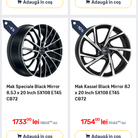
Adaugă în coș
Adaugă în coș
-
-
10%
4%
Mak Speciale Black Mirror
Mak Kassel Black Mirror 8J
8.5J x 20 Inch 5X108 ET45
x 20 Inch 5X108 ET45
CB72
CB72
00
00
1733
lei
1754
lei
00
00
1803
lei
1942
lei
Adaugă în coș
Adaugă în coș