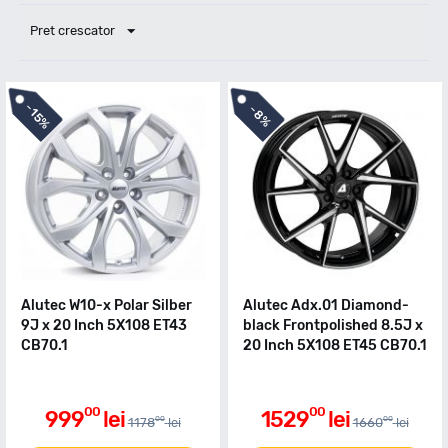
Pret crescator
-
-
15%
8%
Alutec W10-x Polar Silber
Alutec Adx.01 Diamond-
9J x 20 Inch 5X108 ET43
black Frontpolished 8.5J x
CB70.1
20 Inch 5X108 ET45 CB70.1
00
00
999
lei
1529
lei
00
00
1178
lei
1660
lei