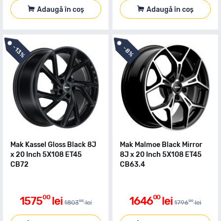
Adaugă în coș
Adaugă în coș
-
-
13%
8%
Mak Kassel Gloss Black 8J
Mak Malmoe Black Mirror
x 20 Inch 5X108 ET45
8J x 20 Inch 5X108 ET45
CB72
CB63.4
00
00
1575
lei
1646
lei
00
00
1803
lei
1796
lei