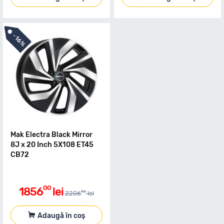
-
16%
Mak Electra Black Mirror
8J x 20 Inch 5X108 ET45
CB72
00
1856
lei
00
2206
lei
Adaugă în coș