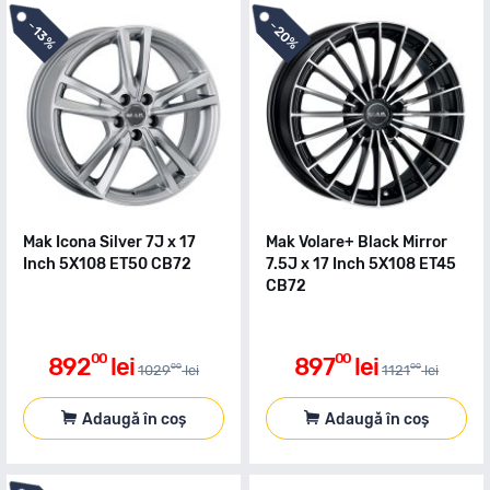
-
-
20%
13%
Mak Icona Silver 7J x 17
Mak Volare+ Black Mirror
Inch 5X108 ET50 CB72
7.5J x 17 Inch 5X108 ET45
CB72
00
00
892
lei
897
lei
00
00
1029
lei
1121
lei
Adaugă în coș
Adaugă în coș