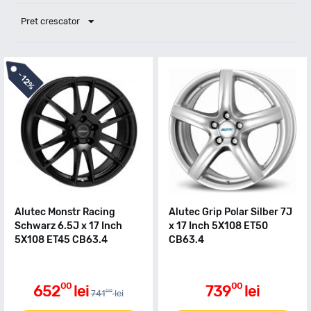
Pret crescator
-
12%
Alutec Monstr Racing
Alutec Grip Polar Silber 7J
Schwarz 6.5J x 17 Inch
x 17 Inch 5X108 ET50
5X108 ET45 CB63.4
CB63.4
00
00
652
lei
739
lei
00
741
lei