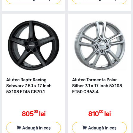
Alutec Raptr Racing
Alutec Tormenta Polar
Schwarz 7.5J x 17 Inch
Silber 7J x 17 Inch 5X108
5X108 ET45 CB70.1
ET50 CB63.4
00
00
805
lei
810
lei
Adaugă în coș
Adaugă în coș