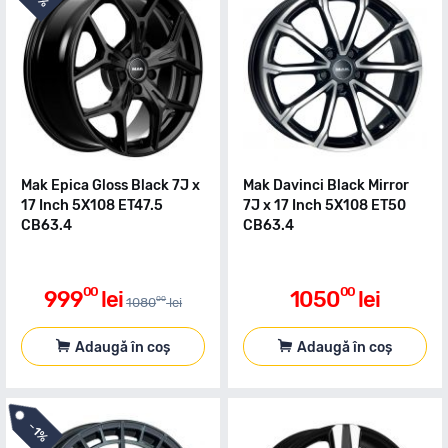
Mak Epica Gloss Black 7J x
Mak Davinci Black Mirror
17 Inch 5X108 ET47.5
7J x 17 Inch 5X108 ET50
CB63.4
CB63.4
00
00
999
lei
1050
lei
00
1080
lei
Adaugă în coș
Adaugă în coș
-
1%