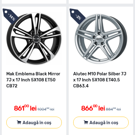
-
-
14%
2%
Mak Emblema Black Mirror
Alutec M10 Polar Silber 7J
7J x 17 Inch 5X108 ET50
x 17 Inch 5X108 ET40.5
CB72
CB63.4
00
00
861
lei
866
lei
00
00
1004
lei
884
lei
Adaugă în coș
Adaugă în coș