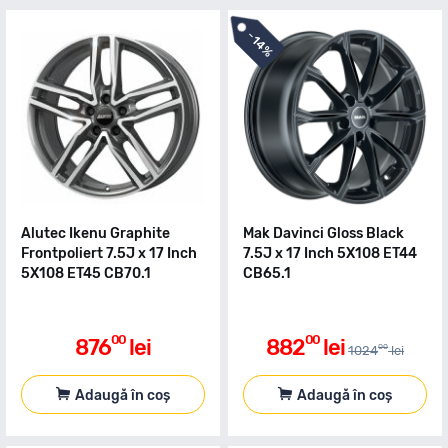
-
14%
Alutec Ikenu Graphite
Mak Davinci Gloss Black
Frontpoliert 7.5J x 17 Inch
7.5J x 17 Inch 5X108 ET44
5X108 ET45 CB70.1
CB65.1
00
00
876
lei
882
lei
00
1024
lei
Adaugă în coș
Adaugă în coș