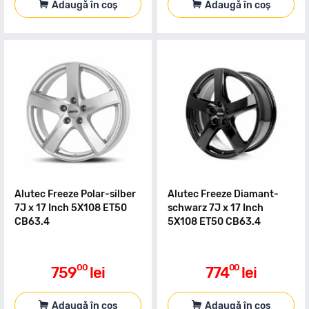
Adaugă în coș
Adaugă în coș
Alutec Freeze Polar-silber
Alutec Freeze Diamant-
7J x 17 Inch 5X108 ET50
schwarz 7J x 17 Inch
CB63.4
5X108 ET50 CB63.4
00
00
759
lei
774
lei
Adaugă în coș
Adaugă în coș