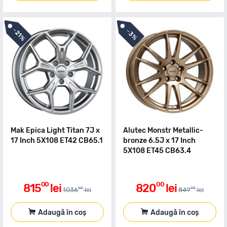
-
-
21%
3%
Mak Epica Light Titan 7J x
Alutec Monstr Metallic-
17 Inch 5X108 ET42 CB65.1
bronze 6.5J x 17 Inch
5X108 ET45 CB63.4
00
00
815
lei
820
lei
00
00
1036
lei
849
lei
Adaugă în coș
Adaugă în coș