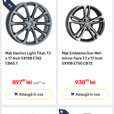
-
4%
Mak Davinci Light Titan 7J
Mak Emblema Gun Met-
x 17 Inch 5X108 ET42
mirror Face 7J x 17 Inch
CB65.1
5X108 ET50 CB72
00
00
897
lei
938
lei
00
938
lei
Adaugă în coș
Adaugă în coș