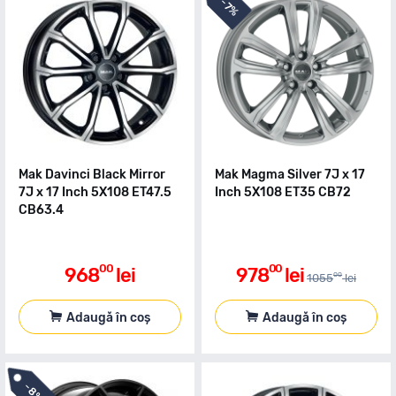
-
7%
Mak Davinci Black Mirror
Mak Magma Silver 7J x 17
7J x 17 Inch 5X108 ET47.5
Inch 5X108 ET35 CB72
CB63.4
00
00
968
lei
978
lei
00
1055
lei
Adaugă în coș
Adaugă în coș
-
8%