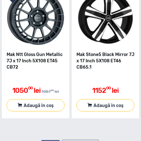
Mak Ntt Gloss Gun Metallic
Mak Stone5 Black Mirror 7J
7J x 17 Inch 5X108 ET45
x 17 Inch 5X108 ET46
CB72
CB65.1
00
00
1050
lei
1152
lei
00
1057
lei
Adaugă în coș
Adaugă în coș