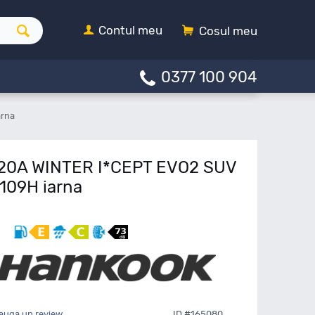
Contul meu
Cosul meu
0377 100 904
arna
20A WINTER I*CEPT EVO2 SUV
109H iarna
auga un review
ID #165080