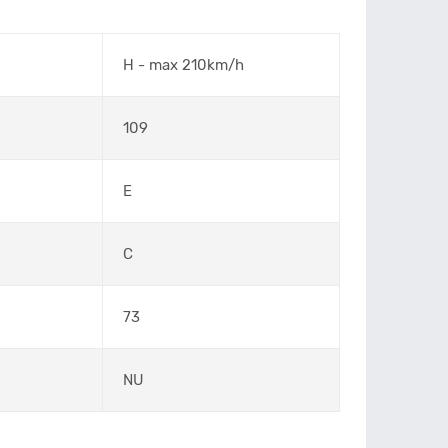
H - max 210km/h
109
E
C
73
NU