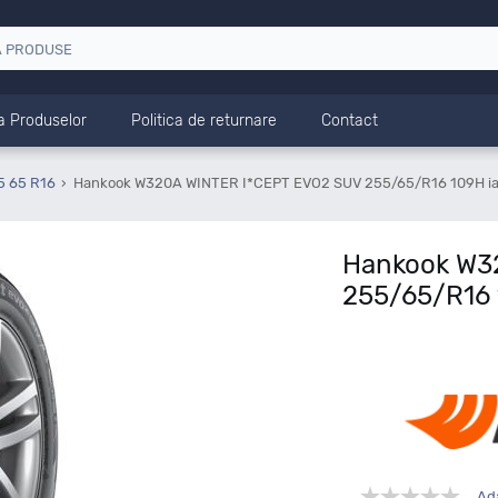
a Produselor
Politica de returnare
Contact
5 65 R16
Hankook W320A WINTER I*CEPT EVO2 SUV 255/65/R16 109H i
Hankook W3
255/65/R16 
Ad