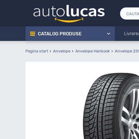
CATALOG PRODUSE
Livrare
Pagina start
Anvelope
Anvelope Hankook
Anvelope 25