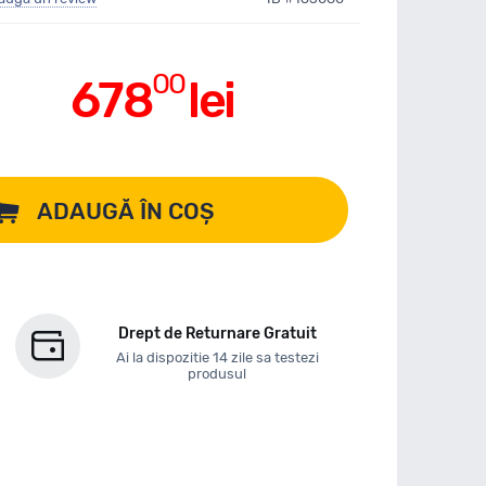
00
678
lei
ADAUGĂ ÎN COȘ
Drept de Returnare Gratuit
Ai la dispozitie 14 zile sa testezi
produsul