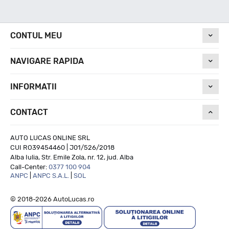
Nivel de zgomot
CONTUL MEU
73
NAVIGARE RAPIDA
Run On Flat
INFORMATII
CONTACT
NU
AUTO LUCAS ONLINE SRL
CUI RO39454460 | J01/526/2018
Alba Iulia, Str. Emile Zola, nr. 12, jud. Alba
Call-Center:
0377 100 904
ANPC
|
ANPC S.A.L.
|
SOL
© 2018-2026 AutoLucas.ro