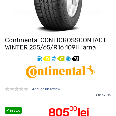
Continental CONTICROSSCONTACT
WINTER 255/65/R16 109H iarna
Adauga un review
ID #167515
00
805
lei
în stoc