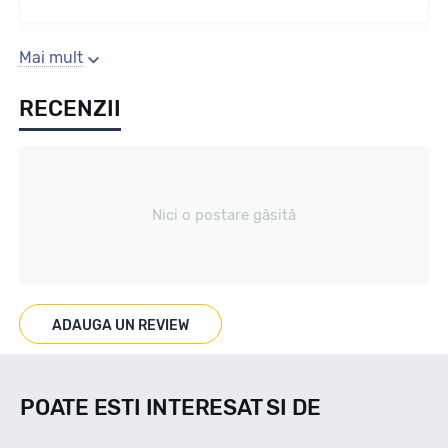
Sezon
Mai mult
RECENZII
Iarna
Tip vechicul
Nici o postare găsită
Turisme
Marcaje
ADAUGA UN REVIEW
POATE ESTI INTERESAT SI DE
Indice viteza