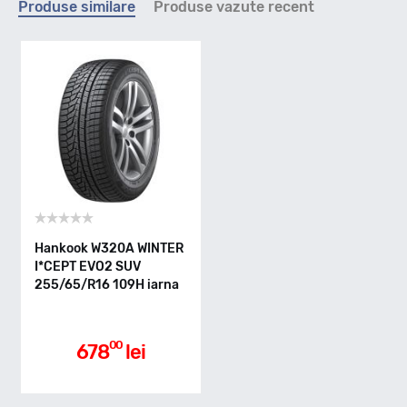
Produse similare
Produse vazute recent
H - max 210km/h
Indice greutate
109
Clasa de eficienta
Hankook W320A WINTER
I*CEPT EVO2 SUV
D
255/65/R16 109H iarna
Aderenta pe carosabil ud
00
678
lei
C