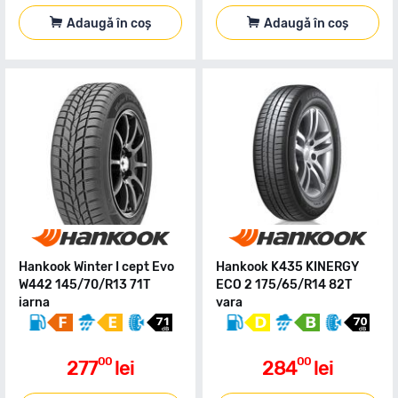
Adaugă în coș
Adaugă în coș
Hankook Winter I cept Evo
Hankook K435 KINERGY
W442 145/70/R13 71T
ECO 2 175/65/R14 82T
iarna
vara
00
00
277
lei
284
lei