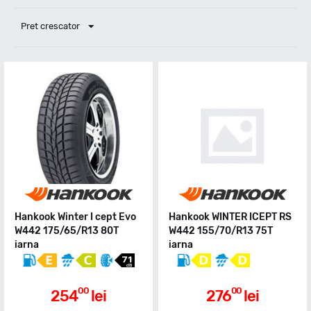
Pret crescator
Hankook Winter I cept Evo
Hankook WINTER ICEPT RS
W442 175/65/R13 80T
W442 155/70/R13 75T
iarna
iarna
00
00
254
lei
276
lei