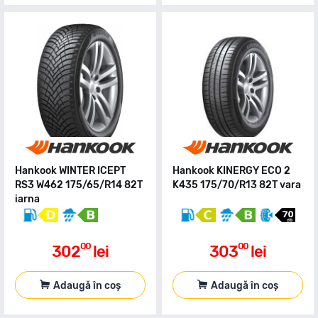
Hankook WINTER ICEPT
Hankook KINERGY ECO 2
RS3 W462 175/65/R14 82T
K435 175/70/R13 82T vara
iarna
00
00
302
lei
303
lei
Adaugă în coș
Adaugă în coș