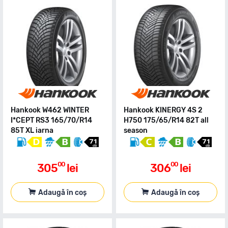
Hankook W462 WINTER
Hankook KINERGY 4S 2
I*CEPT RS3 165/70/R14
H750 175/65/R14 82T all
85T XL iarna
season
00
00
305
lei
306
lei
Adaugă în coș
Adaugă în coș