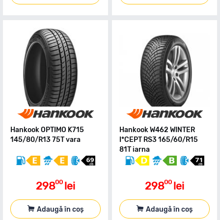
Hankook OPTIMO K715
Hankook W462 WINTER
145/80/R13 75T vara
I*CEPT RS3 165/60/R15
81T iarna
00
00
298
lei
298
lei
Adaugă în coș
Adaugă în coș