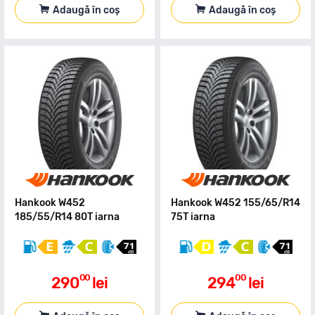
Adaugă în coș
Adaugă în coș
Hankook W452
Hankook W452 155/65/R14
185/55/R14 80T iarna
75T iarna
00
00
290
lei
294
lei