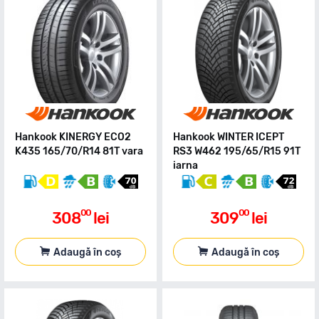
Hankook KINERGY ECO2
Hankook WINTER ICEPT
K435 165/70/R14 81T vara
RS3 W462 195/65/R15 91T
iarna
00
00
308
lei
309
lei
Adaugă în coș
Adaugă în coș