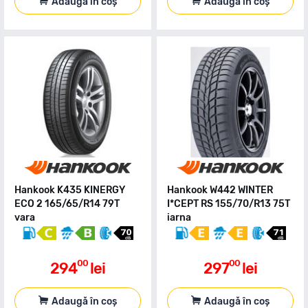
Adaugă în coș
Adaugă în coș
Hankook K435 KINERGY
Hankook W442 WINTER
ECO 2 165/65/R14 79T
I*CEPT RS 155/70/R13 75T
vara
iarna
00
00
294
lei
297
lei
Adaugă în coș
Adaugă în coș