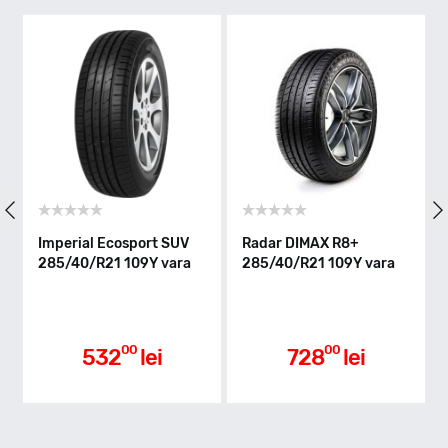
Y - max 300km/h
Indice greutate
109
Clasa de eficienta
perial Ecosport SUV
Radar DIMAX R8+
Nexen N
5/40/R21 109Y vara
285/40/R21 109Y vara
285/40/
vara
Aderenta pe carosabil ud
00
00
532
lei
728
lei
Nivel de zgomot