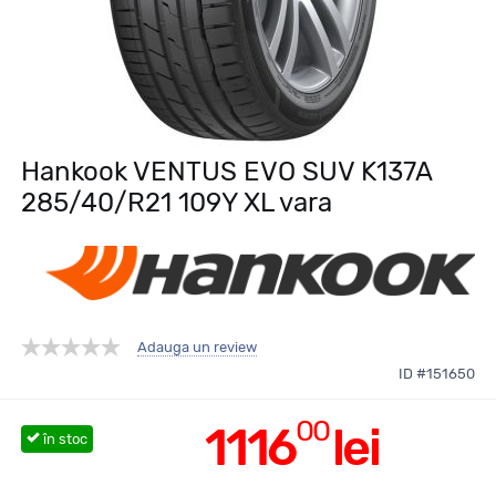
Hankook VENTUS EVO SUV K137A
285/40/R21 109Y XL vara
Adauga un review
ID #151650
00
1116
lei
în stoc