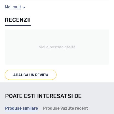
Sezon
Mai mult
RECENZII
Vara
Tip vechicul
Nici o postare găsită
Car4x4
Marcat M+S
ADAUGA UN REVIEW
NU
POATE ESTI INTERESAT SI DE
Indice viteza
Produse similare
Produse vazute recent