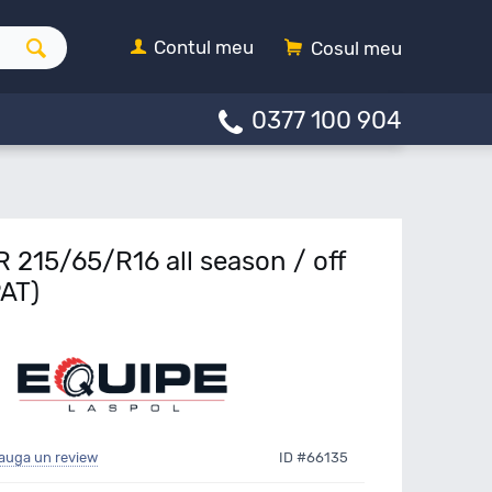
Contul meu
Cosul meu
0377 100 904
 215/65/R16 all season / off
AT)
auga un review
ID #66135