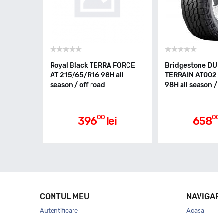
Royal Black TERRA FORCE
Bridgestone DU
AT 215/65/R16 98H all
TERRAIN AT002
season / off road
98H all season /
00
0
396
lei
658
CONTUL MEU
NAVIGA
Autentificare
Acasa