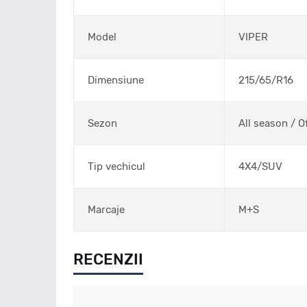
Model
VIPER
Dimensiune
215/65/R16
Sezon
All season / O
Tip vechicul
4X4/SUV
Marcaje
M+S
RECENZII