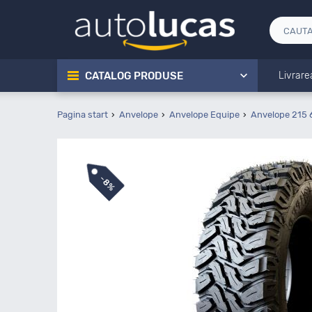
CATALOG PRODUSE
Livrare
Pagina start
Anvelope
Anvelope Equipe
Anvelope 215 
-
8%