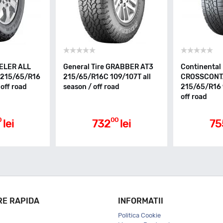
ELER ALL
General Tire GRABBER AT3
Continental
 215/65/R16
215/65/R16C 109/107T all
CROSSCONT
 off road
season / off road
215/65/R16 9
off road
0
00
lei
732
lei
75
RE RAPIDA
INFORMATII
Politica Cookie