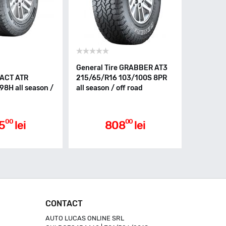
General Tire GRABBER AT3
ACT ATR
215/65/R16 103/100S 8PR
8H all season /
all season / off road
00
00
5
lei
808
lei
CONTACT
AUTO LUCAS ONLINE SRL