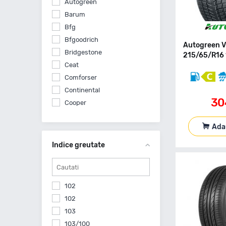
Autogreen
Barum
Bfg
Bfgoodrich
Autogreen 
Bridgestone
215/65/R16 
Ceat
Comforser
Continental
30
Cooper
Debica
Ada
Dunlop
Falken
Indice greutate
Firestone
Fortune
Fulda
102
General Tire
102
Giti
103
Goodride
103/100