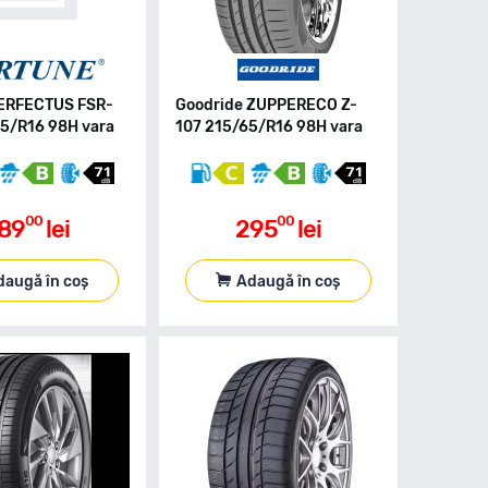
PERFECTUS FSR-
Goodride ZUPPERECO Z-
5/R16 98H vara
107 215/65/R16 98H vara
00
00
89
lei
295
lei
daugă în coș
Adaugă în coș