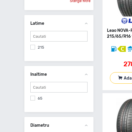
Sterge filtre
Latime
Leao NOVA-
215/65/R16 
215
27
Inaltime
Ada
65
Diametru