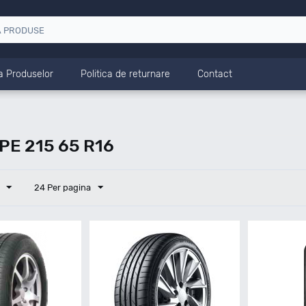
a Produselor
Politica de returnare
Contact
E 215 65 R16
24 Per pagina