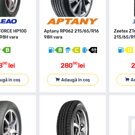
FORCE HP100
Aptany RP062 215/65/R16
Zeetex Z
98H vara
98H vara
215/65/R1
00
00
8
lei
280
lei
2
ugă în coș
Adaugă în coș
A