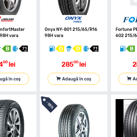
mfortMaster
Onyx NY-801 215/65/R16
Fortune 
98H vara
98H vara
602 215/6
00
00
4
lei
285
lei
2
ugă în coș
Adaugă în coș
A
-
18%