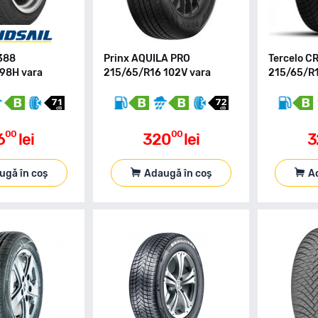
 388
Prinx AQUILA PRO
Tercelo 
98H vara
215/65/R16 102V vara
215/65/R1
00
00
6
lei
320
lei
3
ugă în coș
Adaugă în coș
A