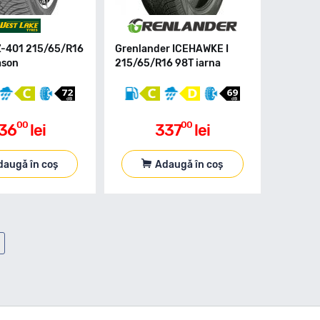
Z-401 215/65/R16
Grenlander ICEHAWKE I
ason
215/65/R16 98T iarna
00
00
36
lei
337
lei
daugă în coș
Adaugă în coș