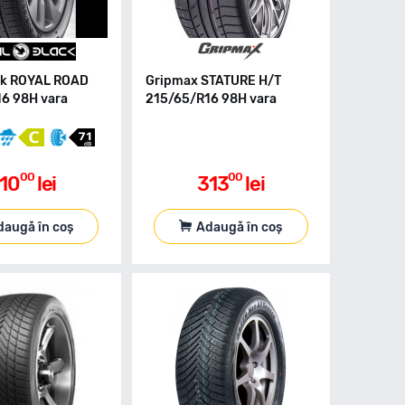
ck ROYAL ROAD
Gripmax STATURE H/T
6 98H vara
215/65/R16 98H vara
00
00
10
lei
313
lei
daugă în coș
Adaugă în coș