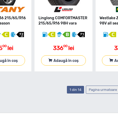
36 215/65/R16
Linglong COMFORTMASTER
Westlake 
season
215/65/R16 98H vara
98V all se
00
00
5
lei
336
lei
3
ugă în coș
Adaugă în coș
A
1 din 14
Pagina urmatoare