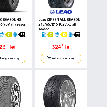
CROSEASON 4S
Leao iGREEN ALL SEASON
6 98V all season
215/65/R16 102V XL all
season
00
00
23
lei
324
lei
daugă în coș
Adaugă în coș