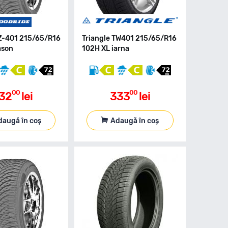
Z-401 215/65/R16
Triangle TW401 215/65/R16
ason
102H XL iarna
00
00
32
lei
333
lei
daugă în coș
Adaugă în coș