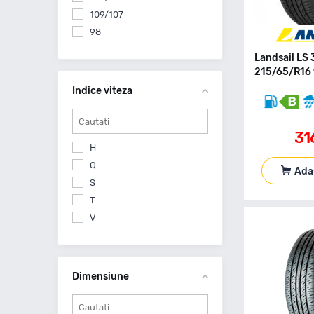
Goodyear
109/107
Grenlander
98
Gripmax
Gt Radial
Landsail LS
215/65/R16 
Hankook
Indice viteza
Kleber
Kumho
Landsail
31
Lassa
H
Laufenn
Q
Ada
Leao
S
Linglong
T
Massimo
V
Matador
Michelin
Momo
Dimensiune
Motrio
Nankang