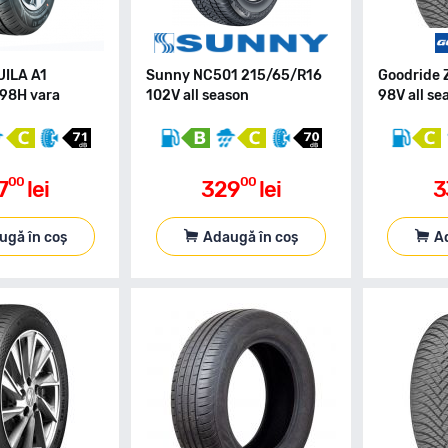
UILA A1
Sunny NC501 215/65/R16
Goodride 
98H vara
102V all season
98V all se
00
00
7
lei
329
lei
3
ugă în coș
Adaugă în coș
A