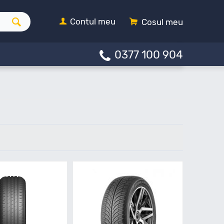
Contul meu
Cosul meu
0377 100 904