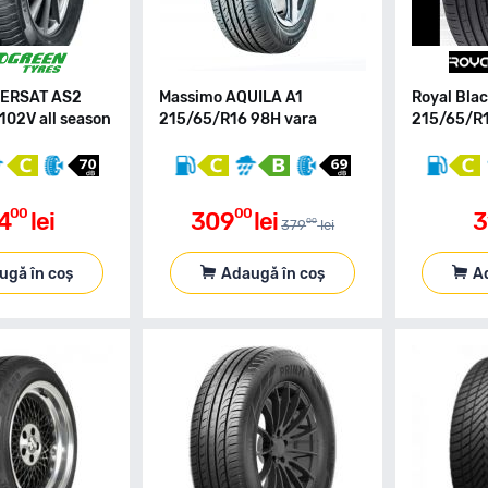
VERSAT AS2
Massimo AQUILA A1
Royal Bla
102V all season
215/65/R16 98H vara
215/65/R1
00
00
4
lei
309
lei
3
00
379
lei
ugă în coș
Adaugă în coș
A