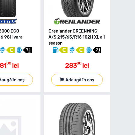
T6000 ECO
Grenlander GREENWING
6 98H vara
A/S 215/65/R16 102H XL all
season
00
00
81
lei
283
lei
daugă în coș
Adaugă în coș