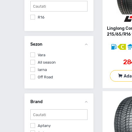
R16
Linglong Co
215/65/R16 
Sezon
Vara
28
All season
Iarna
Ada
Off Road
Brand
Aptany