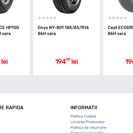
CE HP100
Onyx NY-801 185/65/R14
Ceat ECODR
 vara
86H vara
86H vara
0
00
lei
194
lei
19
RE RAPIDA
INFORMATII
Politica Cookie
Livrarea Produselor
Politica de returnare