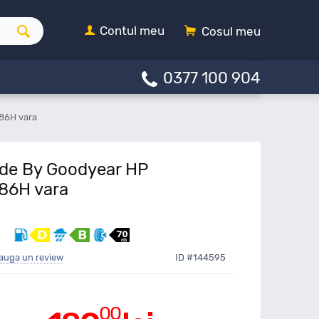
Contul meu
Cosul meu
0377 100 904
86H vara
de By Goodyear HP
86H vara
auga un review
ID #144595
00