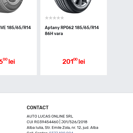
IVE 185/65/R14
Aptany RP062 185/65/R14
86H vara
00
00
6
lei
201
lei
CONTACT
AUTO LUCAS ONLINE SRL
CUI RO39454460 | J01/526/2018
Alba Iulia, Str. Emile Zola, nr. 12, jud. Alba