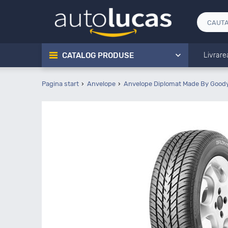
CATALOG PRODUSE
Livrare
Pagina start
Anvelope
Anvelope Diplomat Made By Good