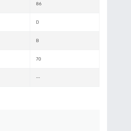
86
D
B
70
--