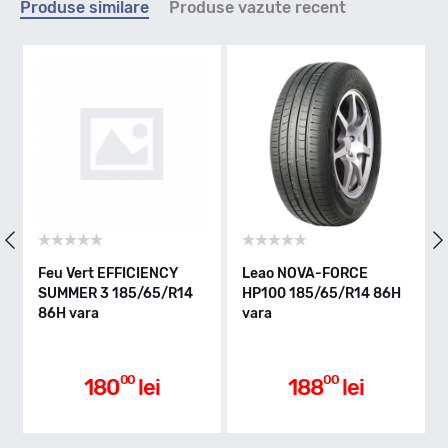
Produse similare
Produse vazute recent
H - max 210km/h
Indice greutate
86
Clasa de eficienta
Feu Vert EFFICIENCY
Leao NOVA-FORCE
Ony
SUMMER 3 185/65/R14
HP100 185/65/R14 86H
185/
86H vara
vara
B
Aderenta pe carosabil ud
00
00
180
lei
188
lei
B