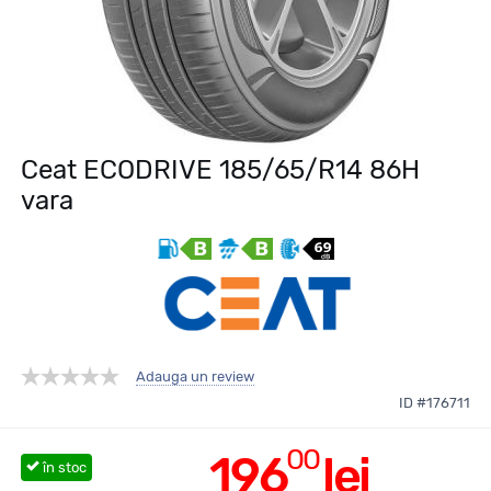
Ceat ECODRIVE 185/65/R14 86H
vara
Adauga un review
ID #176711
00
196
lei
în stoc