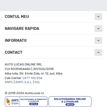
Nivel de zgomot
CONTUL MEU
NAVIGARE RAPIDA
69
INFORMATII
Run On Flat
CONTACT
NU
AUTO LUCAS ONLINE SRL
CUI RO39454460 | J01/526/2018
Alba Iulia, Str. Emile Zola, nr. 12, jud. Alba
Call-Center:
0377 100 904
ANPC
|
ANPC S.A.L.
|
SOL
© 2018-2026 AutoLucas.ro