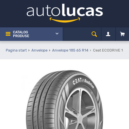
CATALOG
PRODUSE
Pagina start
Anvelope
Anvelope 185 65 R14
Ceat ECODRIVE 185/