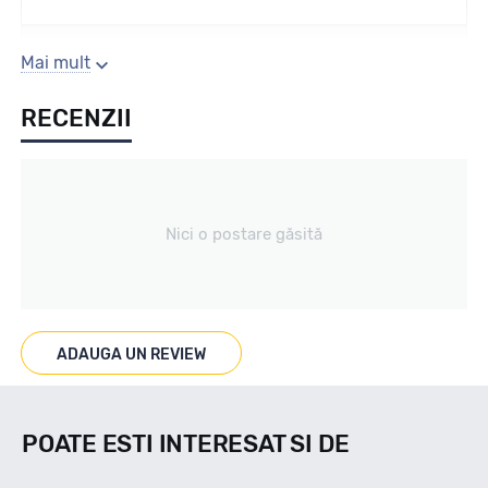
Sezon
Mai mult
RECENZII
Vara
Tip vechicul
Nici o postare găsită
Turisme
Marcaje
ADAUGA UN REVIEW
Nu
POATE ESTI INTERESAT SI DE
Indice viteza