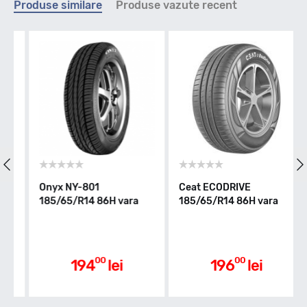
Produse similare
Produse vazute recent
H - max 210km/h
Indice greutate
86
Clasa de eficienta
Onyx NY-801
Ceat ECODRIVE
185/65/R14 86H vara
185/65/R14 86H vara
C
Aderenta pe carosabil ud
00
00
194
lei
196
lei
B