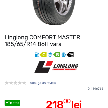
Linglong COMFORT MASTER
185/65/R14 86H vara
Adauga un review
ID #146766
00
218
lei
în stoc