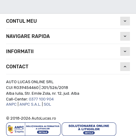
Nivel de zgomot
CONTUL MEU
NAVIGARE RAPIDA
70
INFORMATII
Run On Flat
CONTACT
NU
AUTO LUCAS ONLINE SRL
CUI RO39454460 | J01/526/2018
Alba Iulia, Str. Emile Zola, nr. 12, jud. Alba
Call-Center:
0377 100 904
ANPC
|
ANPC S.A.L.
|
SOL
© 2018-2026 AutoLucas.ro