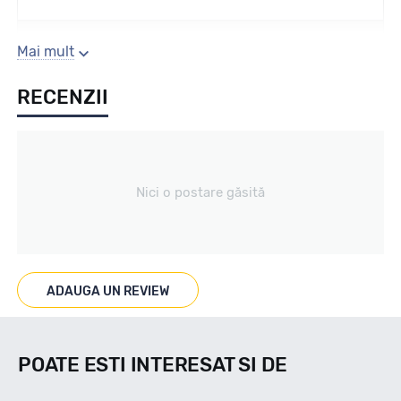
Sezon
Mai mult
RECENZII
Vara
Tip vechicul
Nici o postare găsită
Turism
Marcat M+S
ADAUGA UN REVIEW
--
POATE ESTI INTERESAT SI DE
Indice viteza