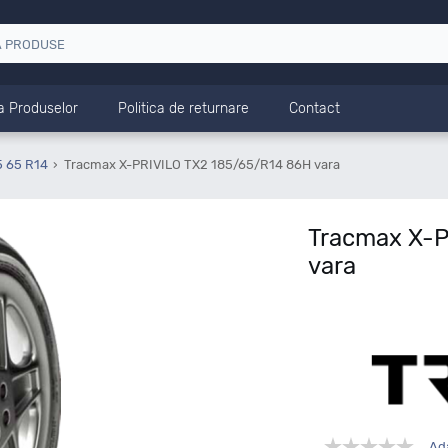
a Produselor
Politica de returnare
Contact
5 65 R14
Tracmax X-PRIVILO TX2 185/65/R14 86H vara
Tracmax X-P
vara
Ad