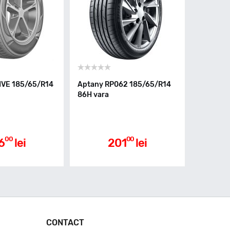
IVE 185/65/R14
Aptany RP062 185/65/R14
86H vara
00
00
6
lei
201
lei
CONTACT