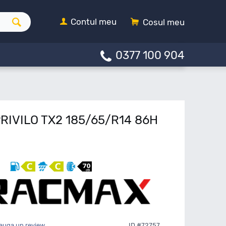
Contul meu
Cosul meu
0377 100 904
RIVILO TX2 185/65/R14 86H
auga un review
ID #72757