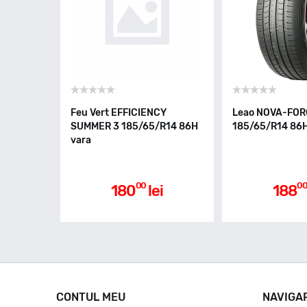
Feu Vert EFFICIENCY
Leao NOVA-FOR
SUMMER 3 185/65/R14 86H
185/65/R14 86H
vara
00
0
180
lei
188
CONTUL MEU
NAVIGA