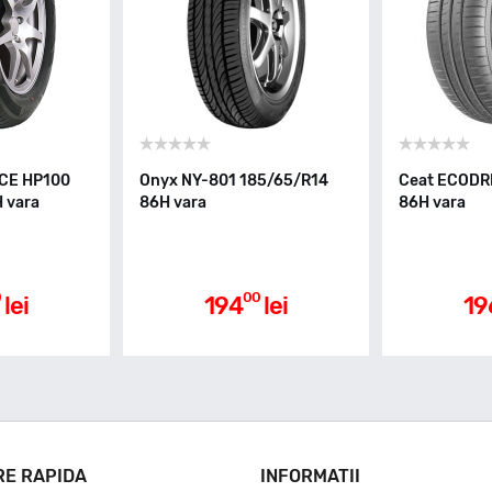
CE HP100
Onyx NY-801 185/65/R14
Ceat ECODR
 vara
86H vara
86H vara
0
00
lei
194
lei
19
RE RAPIDA
INFORMATII