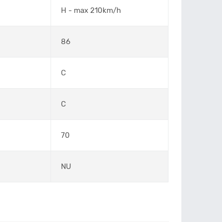
H - max 210km/h
86
C
C
70
NU