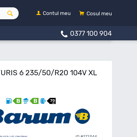
Contul meu
Cosul meu
0377 100 904
URIS 6 235/50/R20 104V XL
auga un review
ID #172344