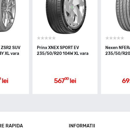
 ZSR2 SUV
Prinx XNEX SPORT EV
Nexen NFER
Y XL vara
235/50/R20 104W XL vara
235/50/R20 
0
00
lei
567
lei
69
RE RAPIDA
INFORMATII