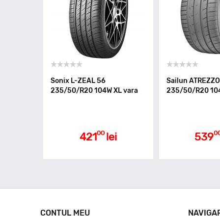
Sonix L-ZEAL 56
Sailun ATREZZO
235/50/R20 104W XL vara
235/50/R20 104
00
0
421
lei
539
CONTUL MEU
NAVIGA