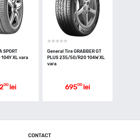
A SPORT
General Tire GRABBER GT
104Y XL vara
PLUS 235/50/R20 104W XL
vara
00
00
2
lei
695
lei
CONTACT