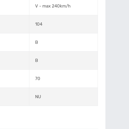
V - max 240km/h
104
B
B
70
NU