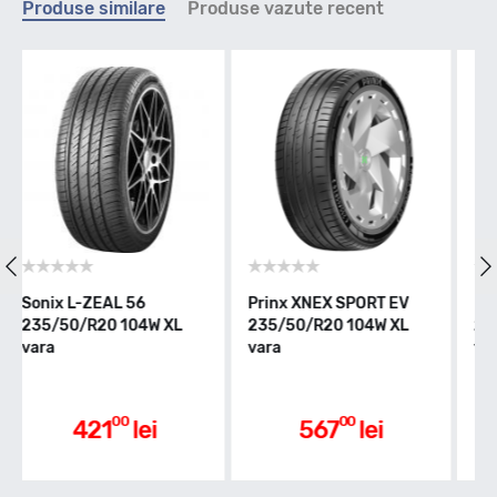
Produse similare
Produse vazute recent
Y - max 300km/h
Indice greutate
104
Clasa de eficienta
Prinx XNEX SPORT EV
Nexen NFERA SPORT
Gene
235/50/R20 104W XL
235/50/R20 104Y XL
GT P
vara
vara
104W
B
Aderenta pe carosabil ud
00
00
567
lei
692
lei
A