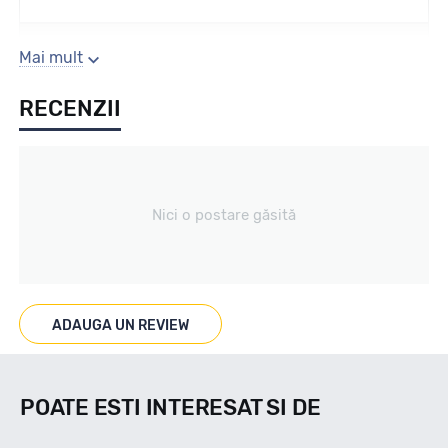
Sezon
Mai mult
RECENZII
Vara
Tip vechicul
Nici o postare găsită
Turisme
Marcaje
ADAUGA UN REVIEW
Nu
POATE ESTI INTERESAT SI DE
Indice viteza