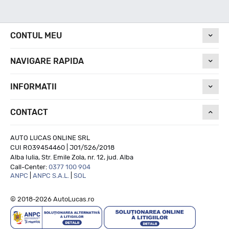
Nivel de zgomot
CONTUL MEU
NAVIGARE RAPIDA
71
INFORMATII
Run On Flat
CONTACT
NU
AUTO LUCAS ONLINE SRL
CUI RO39454460 | J01/526/2018
Alba Iulia, Str. Emile Zola, nr. 12, jud. Alba
Call-Center:
0377 100 904
ANPC
|
ANPC S.A.L.
|
SOL
© 2018-2026 AutoLucas.ro