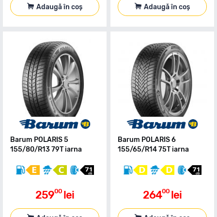
Adaugă în coș
Adaugă în coș
Barum POLARIS 5
Barum POLARIS 6
155/80/R13 79T iarna
155/65/R14 75T iarna
00
00
259
lei
264
lei