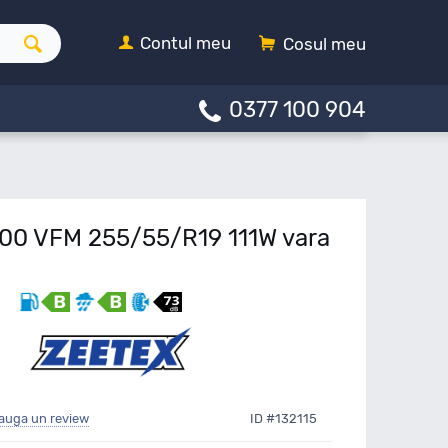
Contul meu
Cosul meu
0377 100 904
00 VFM 255/55/R19 111W vara
auga un review
ID #132115