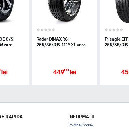
CE C/S
Radar DIMAX R8+
Triangle E
W vara
255/55/R19 111Y XL vara
255/55/R19 
0
00
lei
449
lei
45
RE RAPIDA
INFORMATII
Politica Cookie