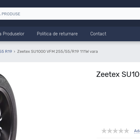
a Produselor
Politica de returnare
Contact
55 R19
Zeetex SU1000 VFM 255/55/R19 111W vara
Zeetex SU10
Ad