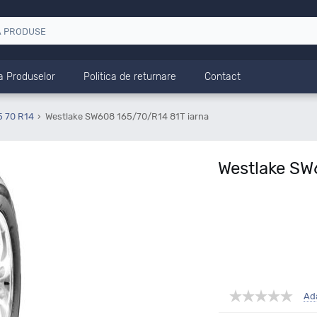
a Produselor
Politica de returnare
Contact
5 70 R14
Westlake SW608 165/70/R14 81T iarna
Westlake SW
Ad