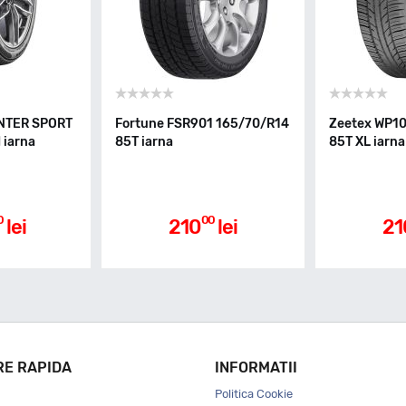
INTER SPORT
Fortune FSR901 165/70/R14
Zeetex WP1
 iarna
85T iarna
85T XL iarna
0
00
lei
210
lei
21
RE RAPIDA
INFORMATII
Politica Cookie