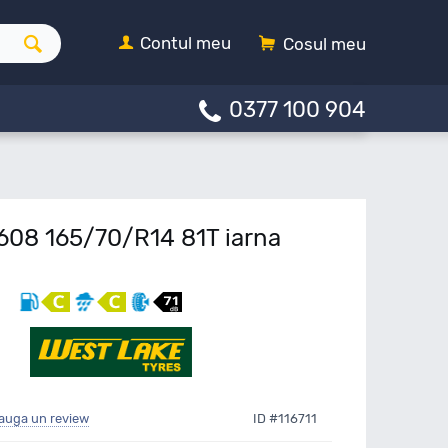
Contul meu
Cosul meu
0377 100 904
608 165/70/R14 81T iarna
auga un review
ID #116711