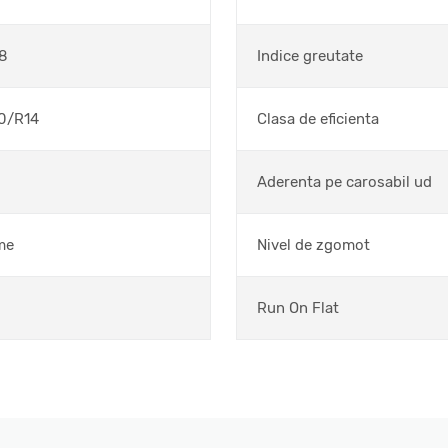
8
Indice greutate
0/R14
Clasa de eficienta
Aderenta pe carosabil ud
me
Nivel de zgomot
Run On Flat