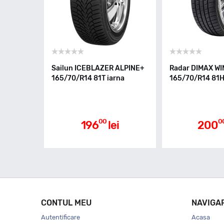
Sailun ICEBLAZER ALPINE+
Radar DIMAX W
165/70/R14 81T iarna
165/70/R14 81H
00
0
196
lei
200
CONTUL MEU
NAVIGA
Autentificare
Acasa