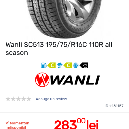
Wanli SC513 195/75/R16C 110R all
season
Adauga un review
ID #181157
00
283
lei
Momentan
Indisponibil