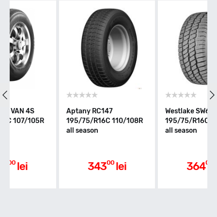
R - max 170km/h
Indice greutate
110
Clasa de eficienta
Aptany RC147
Westlake SW613
R
195/75/R16C 110/108R
195/75/R16C 110/108R
all season
all season
C
Aderenta pe carosabil ud
00
00
343
lei
364
lei
C