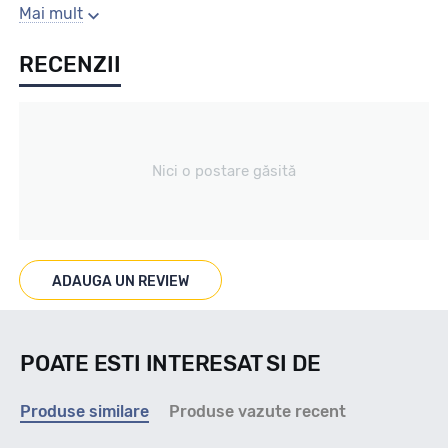
Sezon
Mai mult
RECENZII
All season
Tip vechicul
Nici o postare găsită
nespecificat
Marcaje
ADAUGA UN REVIEW
M+S
POATE ESTI INTERESAT SI DE
Indice viteza
Produse similare
Produse vazute recent