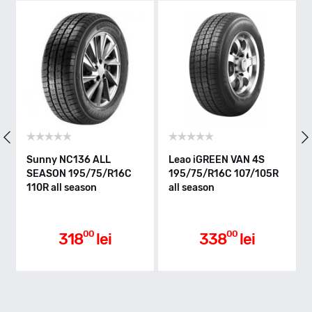
S - max 180km/h
Indice greutate
107
Clasa de eficienta
Sunny NC136 ALL
Leao iGREEN VAN 4S
A
SEASON 195/75/R16C
195/75/R16C 107/105R
1
110R all season
all season
a
C
Aderenta pe carosabil ud
00
00
318
lei
338
lei
B