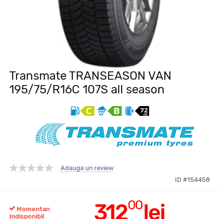
Transmate TRANSEASON VAN
195/75/R16C 107S all season
Adauga un review
ID #154458
00
312
lei
Momentan
Indisponibil