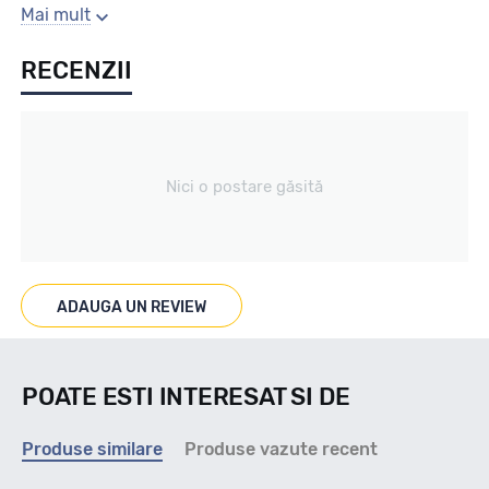
Sezon
Mai mult
RECENZII
All season
Tip vechicul
Nici o postare găsită
cargo
Marcaje
ADAUGA UN REVIEW
M+S
POATE ESTI INTERESAT SI DE
Indice viteza
Produse similare
Produse vazute recent