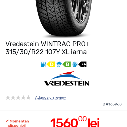
Vredestein WINTRAC PRO+
315/30/R22 107Y XL iarna
Adauga un review
ID #163960
00
1560
lei
Momentan
Indisponibil