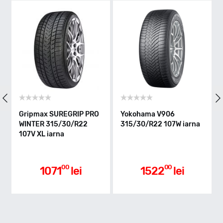
Y - max 300km/h
Indice greutate
107
Clasa de eficienta
Gripmax SUREGRIP PRO
Yokohama V906
WINTER 315/30/R22
315/30/R22 107W iarna
107V XL iarna
D
Aderenta pe carosabil ud
00
00
1071
lei
1522
lei
B