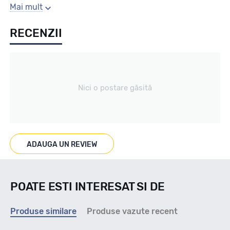
Sezon
Mai mult
RECENZII
Iarna
Tip vechicul
Nici o postare găsită
4X4/SUV
Marcaje
ADAUGA UN REVIEW
M+S 3PMSF
POATE ESTI INTERESAT SI DE
Indice viteza
Produse similare
Produse vazute recent