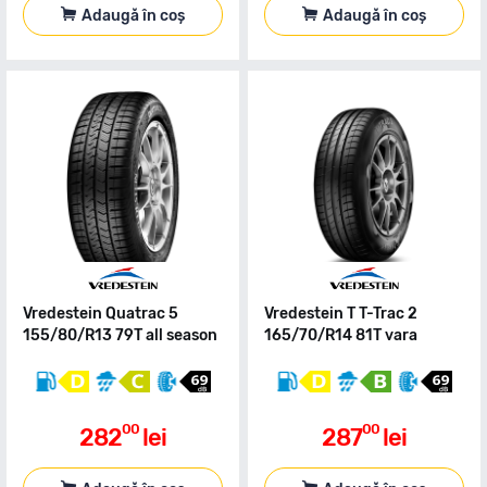
Adaugă în coș
Adaugă în coș
Vredestein Quatrac 5
Vredestein T T-Trac 2
155/80/R13 79T all season
165/70/R14 81T vara
00
00
282
lei
287
lei