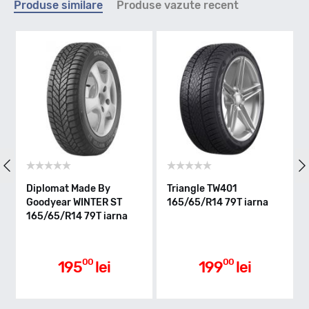
Produse similare
Produse vazute recent
T - max 190km/h
Indice greutate
79
Clasa de eficienta
Diplomat Made By
Triangle TW401
Goodyear WINTER ST
165/65/R14 79T iarna
165/65/R14 79T iarna
E
Aderenta pe carosabil ud
00
00
195
lei
199
lei
C