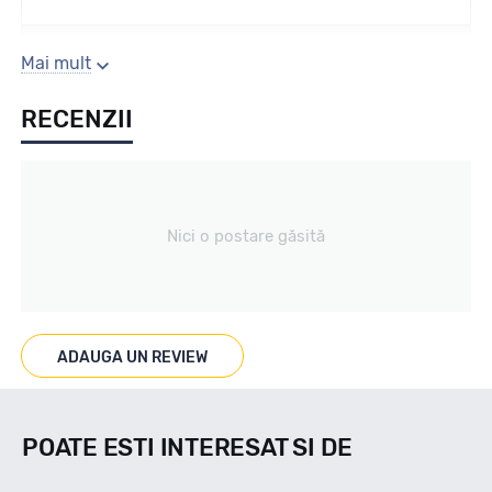
Sezon
Mai mult
RECENZII
IARNA
Tip vechicul
Nici o postare găsită
Turism
Marcat M+S
ADAUGA UN REVIEW
M+S
POATE ESTI INTERESAT SI DE
Indice viteza