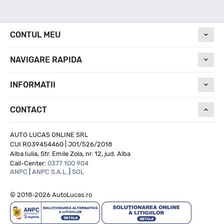
Nivel de zgomot
CONTUL MEU
NAVIGARE RAPIDA
71
INFORMATII
Run On Flat
CONTACT
--
AUTO LUCAS ONLINE SRL
CUI RO39454460 | J01/526/2018
Alba Iulia, Str. Emile Zola, nr. 12, jud. Alba
Call-Center:
0377 100 904
ANPC
|
ANPC S.A.L.
|
SOL
© 2018-2026 AutoLucas.ro