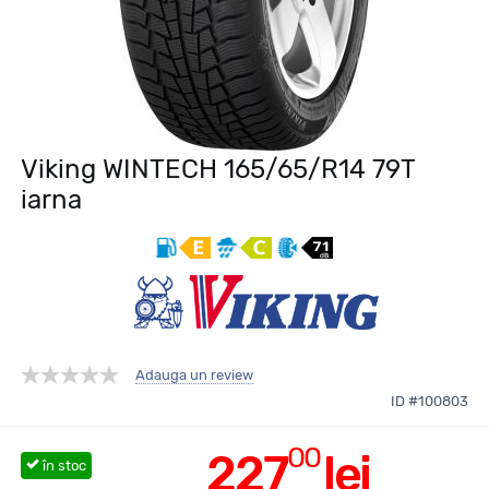
Viking WINTECH 165/65/R14 79T
iarna
Adauga un review
ID #100803
00
227
lei
în stoc