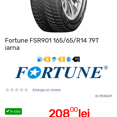
Fortune FSR901 165/65/R14 79T
iarna
Adauga un review
ID #58429
00
208
lei
în stoc