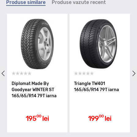
Produse similare
Produse vazute recent
T - max 190km/h
Indice greutate
79
Clasa de eficienta
Diplomat Made By
Triangle TW401
Goodyear WINTER ST
165/65/R14 79T iarna
165/65/R14 79T iarna
E
Aderenta pe carosabil ud
00
00
195
lei
199
lei
E