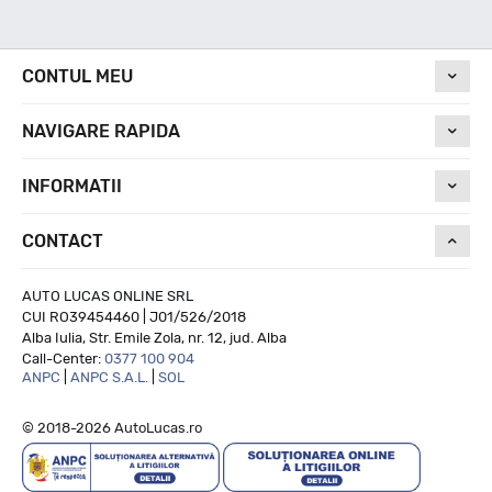
Nivel de zgomot
CONTUL MEU
NAVIGARE RAPIDA
71
INFORMATII
Run On Flat
CONTACT
--
AUTO LUCAS ONLINE SRL
CUI RO39454460 | J01/526/2018
Alba Iulia, Str. Emile Zola, nr. 12, jud. Alba
Call-Center:
0377 100 904
ANPC
|
ANPC S.A.L.
|
SOL
© 2018-2026 AutoLucas.ro