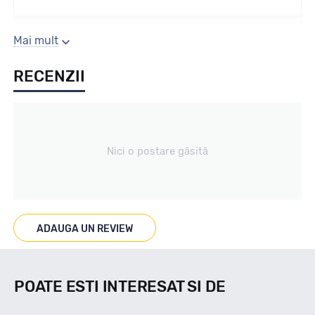
Sezon
Mai mult
RECENZII
IARNA
Tip vechicul
Nici o postare găsită
Turism
Marcat M+S
ADAUGA UN REVIEW
M+S
POATE ESTI INTERESAT SI DE
Indice viteza